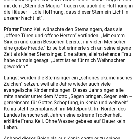
mit dem „Stern der Magier“ tragen sie auch die Hoffnung in
die Häuser – „die Hoffnung, dass dieser Stern ein Licht in
unserer Nacht ist“.
Pfarrer Franz Keil wünschte den Sternsingern, dass sie
„offene Türen und offene Herzen“ vorfinden. „Mit eurem
Singen und euren Besuchen bereitet ihr vielen Menschen
eine große Freude.“ Er selbst erinnerte sich an seine eigene
Zeit als kleiner Sternsinger. Eine ältere, alleinstehende Frau
habe damals gesagt: „Jetzt ist es für mich Weihnachten
geworden.“
Längst würden die Sternsinger ein „schönes ökumenisches
Zeichen“ setzen, weil alle Jahre wieder auch viele
evangelische Kinder mitsingen. Dieses Jahr singen alle
miteinander unter dem Motto „Segen bringen, Segen sein –
gemeinsam für Gottes Schöpfung, in Kenia und weltweit“.
Kenia steht exemplarisch im Mittelpunkt. Im Norden des
Landes herrsche seit Jahren eine extreme Trockenheit,
erklärte Franz Keil. Ohne Wasser gebe es auf Dauer kein
Leben.
Anhand dieses Beispiels aus Kenia sagte er zu seinen