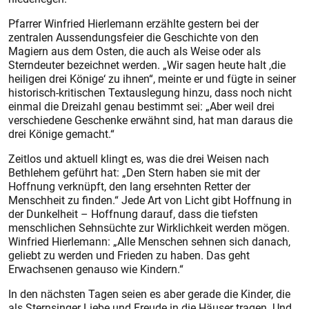
Pfarrer Winfried Hierlemann erzählte gestern bei der
zentralen Aussendungsfeier die Geschichte von den
Magiern aus dem Osten, die auch als Weise oder als
Sterndeuter bezeichnet werden. „Wir sagen heute halt ,die
heiligen drei Könige‘ zu ihnen“, meinte er und fügte in seiner
historisch-kritischen Textauslegung hinzu, dass noch nicht
einmal die Dreizahl genau bestimmt sei: „Aber weil drei
verschiedene Geschenke erwähnt sind, hat man daraus die
drei Könige gemacht.“
Zeitlos und aktuell klingt es, was die drei Weisen nach
Bethlehem geführt hat: „Den Stern haben sie mit der
Hoffnung verknüpft, den lang ersehnten Retter der
Menschheit zu finden.“ Jede Art von Licht gibt Hoffnung in
der Dunkelheit – Hoffnung darauf, dass die tiefsten
menschlichen Sehnsüchte zur Wirklichkeit werden mögen.
Winfried Hierlemann: „Alle Menschen sehnen sich danach,
geliebt zu werden und Frieden zu haben. Das geht
Erwachsenen genauso wie Kindern.“
In den nächsten Tagen seien es aber gerade die Kinder, die
als Sternsinger Liebe und Freude in die Häuser tragen. Und