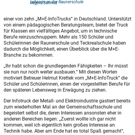
Lehrerin an der Raunerschule
Regina Schmid
einer von zehn „M+E-InfoTrucks“ in Deutschland. Unterstützt
von einem pädagogischen Beratungsteam, bietet der Truck
für Klassen ein vielfältiges Angebot, um in technische
Berufe reinzuschnuppern. Mehr als 150 Schüler und
Schülerinnen der Raunerschule und Teckrealschule haben
dadurch die Möglichkeit, einen Überblick über die M+E-
Branche zu bekommen.
„Ihr habt schon die grundlegenden Fähigkeiten – Ihr müsst
sie nun nur noch weiter ausbauen.“ Mit diesen Worten
motiviert Betreuer Helmut Krettek vom „M+E-InfoTruck“ die
Schüler und Schülerinnen, einen der vorgestellten Berufe für
den späteren Lebensweg in Erwägung zu ziehen.
Der Infotruck der Metall- und Elektroindustrie gastiert bereits
zum wiederholten Mal an der Gemeinschaftsschule und
begeistert selbst die, deren Interessen ansonsten eher in
anderen Bereichen liegen: „Zuerst wollte ich gar nicht
kommen, weil ich eigentlich kein großes Interesse an
Technik habe. Aber am Ende hat es total Spaß gemacht“,