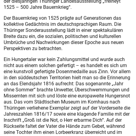
der diesjährigen Thüringer Landesausstellung „freiheyt
1525 – 500 Jahre Bauernkrieg“.
Der Bauernkrieg von 1525 prägte auf Generationen das
kollektive Gedächtnis im deutschsprachigen Raum. Die
Thüringer Sonderausstellung lädt in einer spektakulären
Breite dazu ein, die sozialen, politischen und kulturellen
Umbrüche und Nachwirkungen dieser Epoche aus neuen
Perspektiven zu betrachten.
Ein Hungertaler war kein Zahlungsmittel und wurde auch
nicht aus einem solchen gefertigt – es handelt es sich um
eine kunstvoll gefertigte Dosenmedaille aus Zinn. Vor allem
in den süddeutschen Territorien hielt man so die Erinnerung
an das Elendsjahr 1816 aufrecht: Das sogenannte „Jahr
ohne Sommer“ brachte Unwetter, Überschwemmungen und
Missernten mit sich und löste eine europaweite Hungersnot
aus. Das vom Städtischen Museum im Kornhaus nach
Thüringen verliehene Exemplar zeigt auf der Vorderseite die
Jahreszahlen 1816/17 sowie eine klagende Familie mit der
Inschrift „Groß ist die Not, o Herr erbarme Dich“. Auf der
Rückseite faltet der Vater die Hände zum Gebet, während
seine Tochter ihm einen Lorbeerkranz überreicht und im