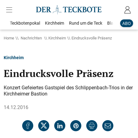
Teckbotenpokal
Kirchheim
Rund um die Teck
Blaulicht
Loka
ABO
Home
Nachrichten
Kirchheim
Eindrucksvolle Präsenz
Kirchheim
Eindrucksvolle Präsenz
Konzert Gefeiertes Gastspiel des Schlippenbach-Trios in der
Kirchheimer Bastion
14.12.2016