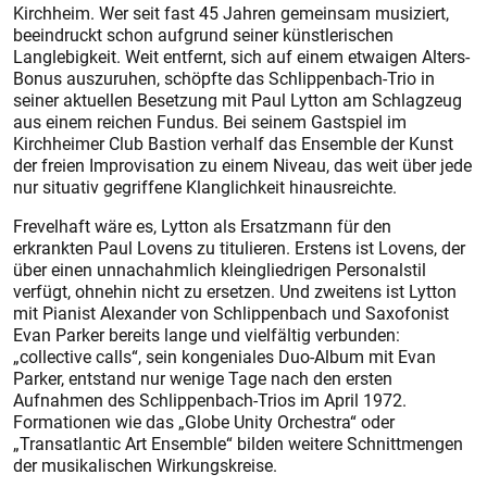
Kirchheim. Wer seit fast 45 Jahren gemeinsam musiziert,
beeindruckt schon aufgrund seiner künstlerischen
Langlebigkeit. Weit entfernt, sich auf einem etwaigen Alters-
Bonus auszuruhen, schöpfte das Schlippenbach-Trio in
seiner aktuellen Besetzung mit Paul Lytton am Schlagzeug
aus einem reichen Fundus. Bei seinem Gastspiel im
Kirchheimer Club Bastion verhalf das Ensemble der Kunst
der freien Improvisation zu einem Niveau, das weit über jede
nur situativ gegriffene Klanglichkeit hinausreichte.
Frevelhaft wäre es, Lytton als Ersatzmann für den
erkrankten Paul Lovens zu titulieren. Erstens ist Lovens, der
über einen unnachahmlich kleingliedrigen Personalstil
verfügt, ohnehin nicht zu ersetzen. Und zweitens ist Lytton
mit Pianist Alexander von Schlippenbach und Saxofonist
Evan Parker bereits lange und vielfältig verbunden:
„collective calls“, sein kongeniales Duo-Album mit Evan
Parker, entstand nur wenige Tage nach den ersten
Aufnahmen des Schlippenbach-Trios im April 1972.
Formationen wie das ­„Globe Unity Orchestra“ oder
„Transatlantic Art Ensemble“ bilden weitere Schnittmengen
der musikalischen Wirkungskreise.