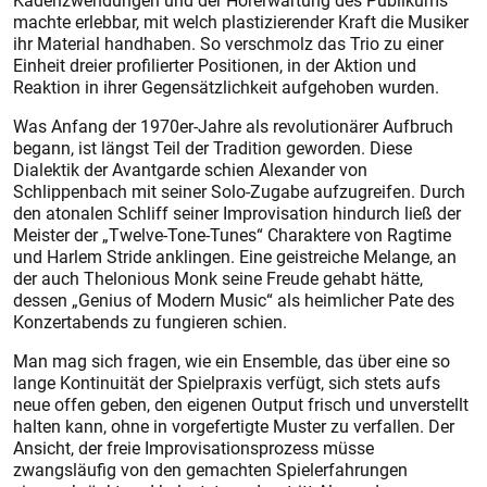
Kadenzwendungen und der Hörerwartung des Publikums
machte erlebbar, mit welch plastizierender Kraft die Musiker
ihr Material handhaben. So verschmolz das Trio zu einer
Einheit dreier profilierter Positionen, in der Aktion und
Reaktion in ihrer Gegensätzlichkeit aufgehoben wurden.
Was Anfang der 1970er-Jahre als revolutionärer Aufbruch
begann, ist längst Teil der Tradition geworden. Diese
Dialektik der Avantgarde schien Alexander von
Schlippenbach mit seiner Solo-Zugabe aufzugreifen. Durch
den atonalen Schliff seiner Improvisation hindurch ließ der
Meister der „Twelve-Tone-Tunes“ Charaktere von Ragtime
und Harlem Stride anklingen. Eine geistreiche Melange, an
der auch Thelonious Monk seine Freude gehabt hätte,
dessen „Genius of Modern Music“ als heimlicher Pate des
Konzertabends zu fungieren schien.
Man mag sich fragen, wie ein Ensemble, das über eine so
lange Kontinuität der Spielpraxis verfügt, sich stets aufs
neue offen geben, den eigenen Output frisch und unverstellt
halten kann, ohne in vorgefertigte Muster zu verfallen. Der
Ansicht, der freie Improvisationsprozess müsse
zwangsläufig von den gemachten Spielerfahrungen