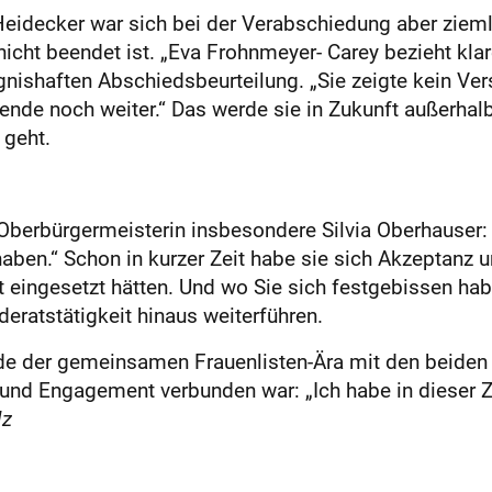
eidecker war sich bei der Verabschiedung aber ziemli
 nicht beendet ist. „Eva Frohnmeyer- Carey bezieht kla
ugnishaften Abschiedsbeurteilung. „Sie zeigte kein Ve
sende noch weiter.“ Das werde sie in Zukunft außerhal
 geht.
 Oberbürgermeisterin insbesondere Silvia Oberhauser: 
ben.“ Schon in kurzer Zeit habe sie sich Akzeptanz u
t eingesetzt hätten. Und wo Sie sich festgebissen hab
eratstätigkeit hinaus weiterführen.
e der gemeinsamen Frauenlisten-Ära mit den beiden S
t und Engagement verbunden war: „Ich habe in dieser Zei
lz