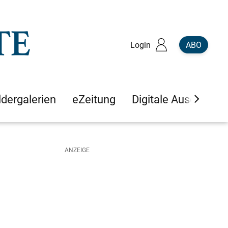
Login
ABO
ldergalerien
eZeitung
Digitale Ausgaben