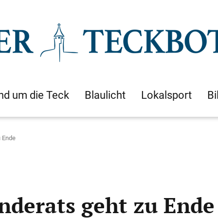
nd um die Teck
Blaulicht
Lokalsport
Bi
u Ende
nderats geht zu Ende