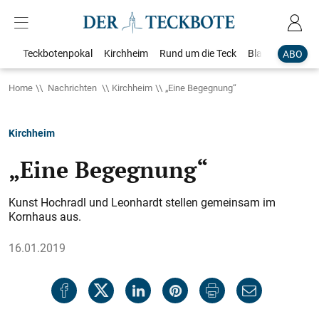
Teckbotenpokal
Kirchheim
Rund um die Teck
Blaulicht
Loka
ABO
Home
Nachrichten
Kirchheim
„Eine Begegnung“
Kirchheim
„Eine Begegnung“
Kunst Hochradl und Leonhardt stellen gemeinsam im
Kornhaus aus.
16.01.2019