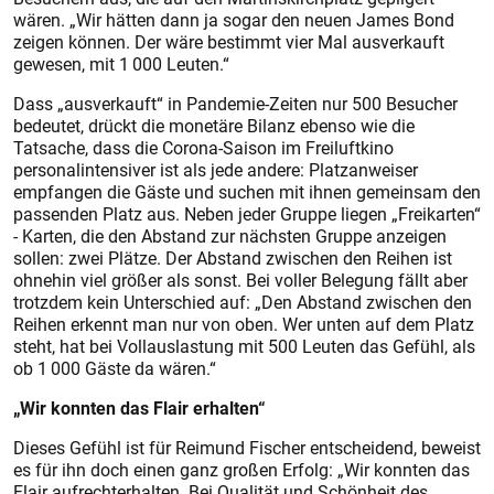
wären. „Wir hätten dann ja sogar den neuen James Bond
zeigen können. Der wäre bestimmt vier Mal ausverkauft
gewesen, mit 1 000 Leuten.“
Dass „ausverkauft“ in Pandemie-Zeiten nur 500 Besucher
bedeutet, drückt die monetäre Bilanz ebenso wie die
Tatsache, dass die Corona-Saison im Freiluftkino
personalintensiver ist als jede andere: Platzanweiser
empfangen die Gäste und suchen mit ihnen gemeinsam den
passenden Platz aus. Neben jeder Gruppe liegen „Freikarten“
- Karten, die den Abstand zur nächsten Gruppe anzeigen
sollen: zwei Plätze. Der Abstand zwischen den Reihen ist
ohnehin viel größer als sonst. Bei voller Belegung fällt aber
trotzdem kein Unterschied auf: „Den Abstand zwischen den
Reihen erkennt man nur von oben. Wer unten auf dem Platz
steht, hat bei Vollauslastung mit 500 Leuten das Gefühl, als
ob 1 000 Gäste da wären.“
„Wir konnten das Flair erhalten“
Dieses Gefühl ist für Reimund Fischer entscheidend, beweist
es für ihn doch einen ganz großen Erfolg: „Wir konnten das
Flair aufrechterhalten. Bei Qualität und Schönheit des