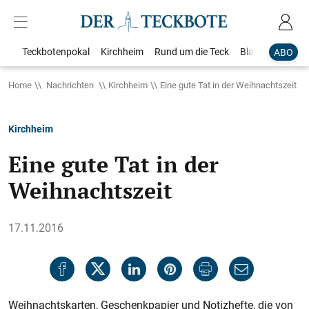
Teckbotenpokal
Kirchheim
Rund um die Teck
Blaulicht
Loka
ABO
Home
Nachrichten
Kirchheim
Eine gute Tat in der Weihnachtszeit
Kirchheim
Eine gute Tat in der
Weihnachtszeit
17.11.2016
Weihnachtskarten, Geschenkpapier und Notizhefte, die von