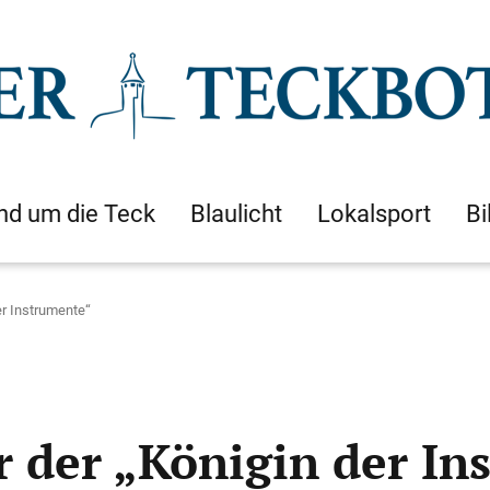
nd um die Teck
Blaulicht
Lokalsport
Bi
er Instrumente“
r der „Königin der In