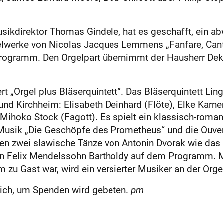
usikdirektor Thomas Gindele, hat es geschafft, ein
lwerke von Nicolas Jacques Lemmens „Fanfare, Cantab
programm. Den Orgelpart übernimmt der Hausherr De
t „Orgel plus Bläserquintett“. Das Bläserquintett Lin
 und Kirchheim: Elisabeth Deinhard (Flöte), Elke Karn
d Mihoko Stock (Fagott). Es spielt ein klassisch-rom
Musik „Die Geschöpfe des Prometheus“ und die Ouvertü
n zwei slawische Tänze von Antonin Dvorak wie das „A
on Felix Mendelssohn Bartholdy auf dem Programm. Mi
 zu Gast war, wird ein versierter Musiker an der Orgel
öglich, um Spenden wird gebeten.
pm