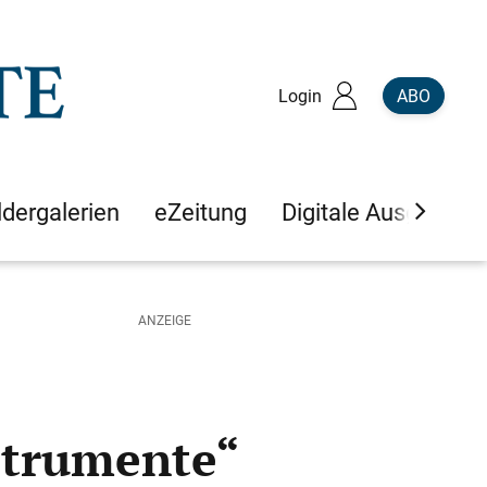
Login
ABO
ldergalerien
eZeitung
Digitale Ausgaben
strumente“