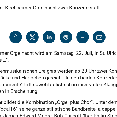
der Kirchheimer Orgelnacht zwei Konzerte statt.
mer Orgelnacht wird am Samstag, 22. Juli, in St. Ulric
 …“.
enmusikalischen Ereignis werden ab 20 Uhr zwei Konz
ränke und Häppchen gereicht. In den beiden Konzerten
trumente“ tritt sowohl solistisch in ihrer vollen Klang
n in Erscheinung.
 bildet die Kombination „Orgel plus Chor“. Unter dem 
 16“ seine ganze stilistische Bandbreite, a cappell
 James Edward Moore, Bob Chilcott über Philip Stop