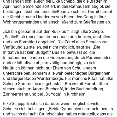
und landen schließlich bei Elke Schepp, die die Blätter im
April nach Gemeinde sortiert, in den Rathäusern abgibt, sie
bestätigen lässt und anschließend verschickt. Damit nimmt
die Kirchheimerin Hunderten von Eltern den Gang in ihre
Wohnortgemeinden und anschließend zum Briefkasten ab.
„Ich bin gespannt auf den Rücklauf“, sagt Elke Schepp.
„Schließlich muss man immer noch ausdrucken, ausfüllen
und das Formblatt abgeben“. Die Zettel allen Schulen zur
Verfügung zu stellen, sei nicht möglich, sagt sie. „Die
Initiative hat kein Budget.“ Das sei bewusst so, die
Initiatorinnen lehnten die Finanzierung durch Parteien oder
andere Initiativen ab, um völlig unabhängig zu sein.
Natürlich können nicht nur Eltern von Schulkindern
unterschreiben, sondern alle wahlberechtigten Bürgerinnen
und Bürger Baden-Würt­tembergs. Für manche Kitas hat Elke
Schepp Sammelboxen gebastelt. Boxen mit Formblättern
stehen auch im ­Aroma-Buchcafé, in der Buchhandlung
Zimmermann und bei „DuYoga“ in Kirchheim.
Elke Schepp freut sich darüber, wenn möglichst viele
Schulen sich beteiligen. „Beide Gymnasien sammeln bereits,
und sechs der acht Grundschulen haben mitgeteilt, dass die