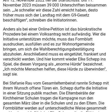
Am 12. November 2022 fiel der Startschuss. Bis 11.
November 2023 müssen 39 000 Unterschriften beisammen
sein. „Je schneller wir diese Zahl erreicht haben, desto
früher muss sich der Landtag mit dem G9-Gesetz
beschäftigen“, schreiben die Initiatorinnen.
Anders als bei einer Online-Petition ist das bürokratische
Prozedere bei einem Volksantrag recht aufwändig. Wer die
Initiative unterstützen möchte, muss das Formblatt
ausdrucken, ausfüllen und es zur Wohnortgemeinde
bringen, um sich die Wahlberechtigungsbestätigung
abzuholen. Anschließend muss es eingetütet, frankiert und
verschickt werden. Und hier kommt wieder Elke Schepp ins
Spiel, die diesen Vorgang als „enorme Hürde“ bezeichnet.
„Ich möchte Menschen helfen, diese Hürde zu überwinden“,
sagt sie.
Bei Stefanie Rau vom Gesamtelternbeirat rannte Schepp mit
ihrem Wunsch offene Türen ein. Schepp durfte die Initiative
in einer Sitzung publik machen. Die Elternbeiräte der
Kirchheimer Schulen tragen die Kampagne nun den
gesamten März über in die Schulen und zu den Eltern. Die
Formblätter werden auf unterschiedliche Weise gesammelt