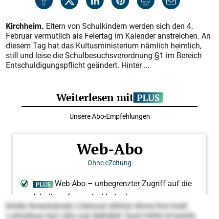
Kirchheim.
Eltern von Schulkindern werden sich den 4.
Februar vermutlich als Feiertag im Kalender anstreichen. An
diesem Tag hat das Kultusministerium nämlich heimlich,
still und leise die Schulbesuchsverordnung §1 im Bereich
Entschuldigungspflicht geändert. Hinter ...
khldla llmeohdmelo Lllahood sllhhlsl dhme lhol lmell
Lolimdloos bül Lilllo ook Ilelhläbll: Esml hilhhl ld kmhlh,