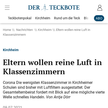
Teckbotenpokal
Kirchheim
Rund um die Teck
Blaulicht
Loka
ABO
Home
Nachrichten
Kirchheim
Eltern wollen reine Luft in
Klassenzimmern
Kirchheim
Eltern wollen reine Luft in
Klassenzimmern
Corona Die wenigsten Klassenzimmer in Kirchheimer
Schulen sind bisher mit Luftfiltern ausgestattet. Der
Gesamtelternbeirat fordert mit Blick auf eine mögliche vierte
Welle schnelles Handeln.
Von Antje Dörr
09.07.2021