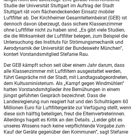
Studie der Universität Stuttgart im Auftrag der Stadt
Stuttgart rät vom flächendeckenden Einsatz mobiler
Luftfilter ab. Der Kirchheimer Gesamtelternbeirat (GEB) ist
dennoch davon überzeugt, dass sichere Klassenzimmer
ohne Luftfilter nicht zu haben sind. „Es gibt viele Studien,
die die Wirksamkeit der Luftfilter belegen, zum Beispiel die
Untersuchung des Instituts für Strömungsmechanik und
Aerodynamik der Universität der Bundeswehr München“,
kontert Vorstandsmitglied Stefanie Rau.
Der GEB kämpft schon seit über einem Jahr darum, dass
alle Klassenzimmer mit Luftfiltern ausgestattet werden,
führt Gespräche mit der Stadt, mit Landtagsabgeordneten,
dem Kultusministerium. Als „Kampf gegen Windmühlen“
hatten Vorstandsmitglieder ihre Bemühungen in einem
jüngst geführten Gespräch bezeichnet. Dass die
Landesregierung nun reagiert hat und den Schulträgern 60
Millionen Euro für Luftfiltergeräte zur Verfügung stellt, wenn
diese sich hälftig beteiligen, freut die Elternvertreterinnen.
Allerdings hagelt es Kritik an den Details. „Leider gibt es
unseres Wissens nach keine verpflichtende Vorgabe zum
Kauf der Geräte gegenüber den Kommunen“, sagt Stefanie