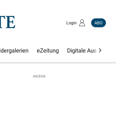
Login
ABO
ldergalerien
eZeitung
Digitale Ausgaben