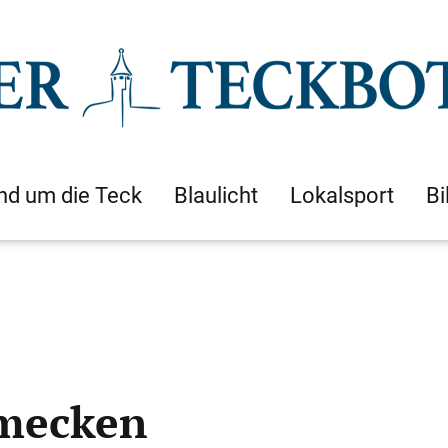
nd um die Teck
Blaulicht
Lokalsport
Bi
hmecken