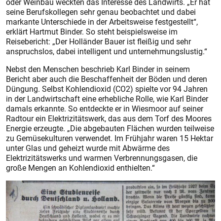
oder Weinbau weckten das Interesse des Landwirts. „Er hat
seine Berufskollegen sehr genau beobachtet und dabei
markante Unterschiede in der Arbeitsweise festgestellt“,
erklärt Hartmut Binder. So steht beispielsweise im
Reisebericht: „Der Holländer Bauer ist fleißig und sehr
anspruchslos, dabei intelligent und unternehmungslustig.“
Nebst den Menschen beschrieb Karl Binder in seinem
Bericht aber auch die Beschaffenheit der Böden und deren
Düngung. Selbst Kohlendioxid (CO2) spielte vor 94 Jahren
in der Landwirtschaft eine erhebliche Rolle, wie Karl Binder
damals erkannte. So entdeckte er in Wiesmoor auf seiner
Radtour ein Elektrizitätswerk, das aus dem Torf des Moores
Energie erzeugte. „Die abgebauten Flächen wurden teilweise
zu Gemüsekulturen verwendet. Im Frühjahr waren 15 Hektar
unter Glas und geheizt wurde mit Abwärme des
Elektrizitätswerks und warmen Verbrennungsgasen, die
große Mengen an Kohlendioxid enthielten.“