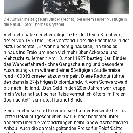
Die Aufnahme zeigt Karl Binder (rechts) bei einem seiner Ausflüge in
die Natur. Foto: Thomas Krytzner
Viel mehr habe der ehemalige Leiter der Deula Kirchheim,
der er von 1950 bis 1958 vorstand, über die Erlebnisse in der
Natur berichtet. „Er war nie richtig häuslich, ihn trieb es
hinaus ins Freie, um noch viel mehr über Ackerbau und
Viehzucht zu lernen.“ Am 13. April 1927 bestieg Karl Binder
das Wanderfahrrad - ohne Gangschaltung und besondere
Ausrüstung -, um während einer 53-tägigen Studienreise
rund 4000 Kilometer abzustrampeln. Diese Radtour führte
den damals 27-jährigen DiplomLandwirt vom Schwarzwald
bis nach Holland. „Das Geld in den 20er-Jahren war knapp,
mein Vater hat auf seiner Reise vermutlich öfters im Freien
übernachtet“, vermutet Hartmut Binder.
Seine Erlebnisse und Erkenntnisse hat der Reisende bis ins
letzte Detail aufgeschrieben. Karl Binder berichtet unter
anderem über die Veränderungen beim landwirtschaftlichen
Anbau. Auch die damals geltenden Preise für Feldfrüchte