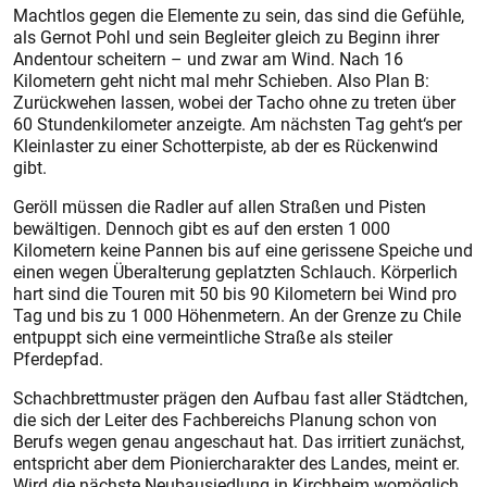
Machtlos gegen die Elemente zu sein, das sind die Gefühle,
als Gernot Pohl und sein Begleiter gleich zu Beginn ihrer
Andentour scheitern – und zwar am Wind. Nach 16
Kilometern geht nicht mal mehr Schieben. Also Plan B:
Zurückwehen lassen, wobei der Tacho ohne zu treten über
60 Stundenkilometer anzeigte. Am nächsten Tag geht‘s per
Kleinlaster zu einer Schotterpiste, ab der es Rückenwind
gibt.
Geröll müssen die Radler auf allen Straßen und Pisten
bewältigen. Dennoch gibt es auf den ersten 1 000
Kilometern keine Pannen bis auf eine gerissene Speiche und
einen wegen Überalterung geplatzten Schlauch. Körperlich
hart sind die Touren mit 50 bis 90 Kilometern bei Wind pro
Tag und bis zu 1 000 Höhenmetern. An der Grenze zu Chile
entpuppt sich eine vermeintliche Straße als steiler
Pferdepfad.
Schachbrettmuster prägen den Aufbau fast aller Städtchen,
die sich der Leiter des Fachbereichs Planung schon von
Berufs wegen genau angeschaut hat. Das irritiert zunächst,
entspricht aber dem Pioniercharakter des Landes, meint er.
Wird die nächste Neubausiedlung in Kirchheim womöglich