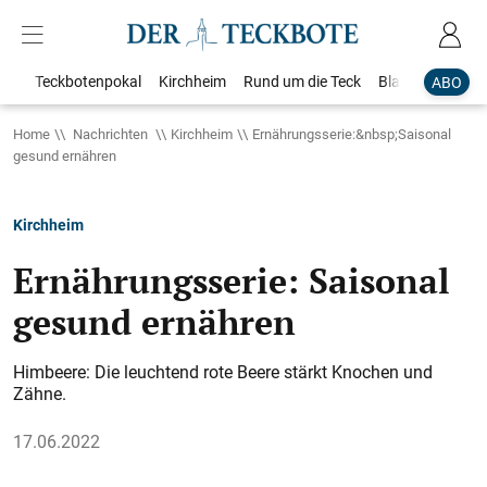
Teckbotenpokal
Kirchheim
Rund um die Teck
Blaulicht
Loka
ABO
Home
Nachrichten
Kirchheim
Ernährungsserie:&nbsp;Saisonal
gesund ernähren
Kirchheim
Ernährungsserie: Saisonal
gesund ernähren
Himbeere: Die leuchtend rote Beere stärkt Knochen und
Zähne.
17.06.2022