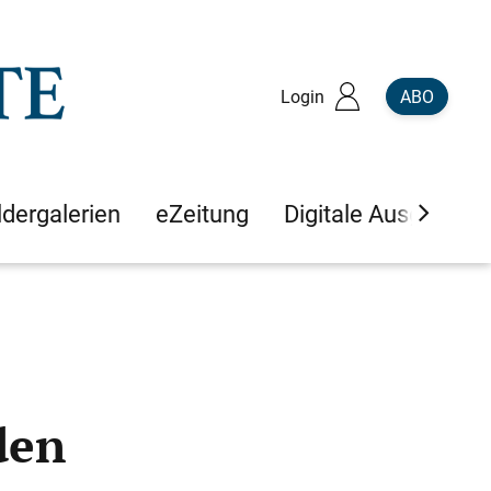
Login
ABO
ldergalerien
eZeitung
Digitale Ausgaben
den