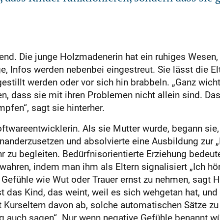
lend. Die junge Holzmadenerin hat ein ruhiges Wesen, 
e, Infos werden nebenbei eingestreut. Sie lässt die E
tillt werden oder vor sich hin brabbeln. „Ganz wicht
n, dass sie mit ihren Problemen nicht allein sind. Das
fen“, sagt sie hinterher.
oftwareentwicklerin. Als sie Mutter wurde, begann sie
inanderzusetzen und absolvierte eine Ausbildung zur „
r zu begleiten. Bedürfnisorientierte Erziehung bedeute
ahren, indem man ihm als Eltern signalisiert „Ich hö
 Gefühle wie Wut oder Trauer ernst zu nehmen, sagt H
t das Kind, das weint, weil es sich wehgetan hat, und d
ät Kurseltern davon ab, solche automatischen Sätze zu
ig auch sagen“. Nur wenn negative Gefühle benannt wü