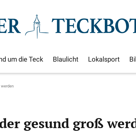
nd um die Teck
Blaulicht
Lokalsport
Bi
ß werden
der gesund groß wer