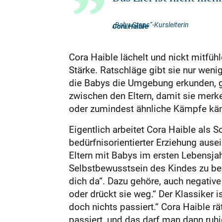
„Baby-Steps“-Kursleiterin
Cora Haible
Cora Haible lächelt und nickt mitfüh
Stärke. Ratschläge gibt sie nur wenig
die Babys die Umgebung erkunden, ges
zwischen den Eltern, damit sie merke
oder zumindest ähnliche Kämpfe kämp
Eigentlich arbeitet Cora Haible als S
bedürfnisorientierter Erziehung ause
Eltern mit Babys im ersten Lebensjah
Selbstbewusstsein des Kindes zu bew
dich da“. Dazu gehöre, auch negative
oder drückt sie weg.“ Der Klassiker is
doch nichts passiert.“ Cora Haible r
passiert, und das darf man dann ruh