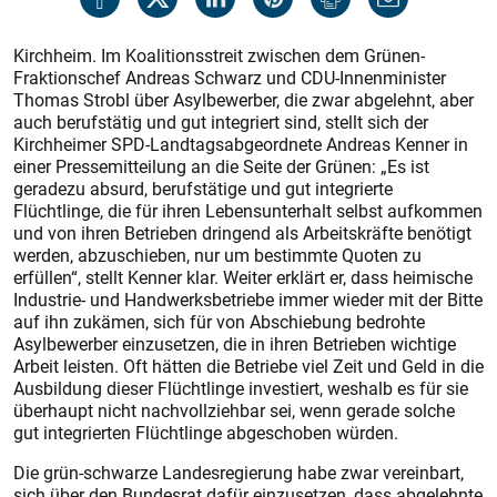
Kirchheim. Im Koalitionsstreit zwischen dem Grünen-
Fraktionschef Andreas Schwarz und CDU-Innenminister
Thomas Strobl über Asylbewerber, die zwar abgelehnt, aber
auch berufstätig und gut integriert sind, stellt sich der
Kirchheimer SPD-Landtagsabgeordnete Andreas Kenner in
einer Pressemitteilung an die Seite der Grünen: „Es ist
geradezu absurd, berufstätige und gut integrierte
Flüchtlinge, die für ihren Lebensunterhalt selbst aufkommen
und von ihren Betrieben dringend als Arbeitskräfte benötigt
werden, abzuschieben, nur um bestimmte Quoten zu
erfüllen“, stellt Kenner klar. Weiter erklärt er, dass heimische
Industrie- und Handwerksbetriebe immer wieder mit der Bitte
auf ihn zukämen, sich für von Abschiebung bedrohte
Asylbewerber einzusetzen, die in ihren Betrieben wichtige
Arbeit leisten. Oft hätten die Betriebe viel Zeit und Geld in die
Ausbildung dieser Flüchtlinge investiert, weshalb es für sie
überhaupt nicht nachvollziehbar sei, wenn gerade solche
gut integrierten Flüchtlinge abgeschoben würden.
Die grün-schwarze Landesregierung habe zwar vereinbart,
sich über den Bundesrat dafür einzusetzen, dass abgelehnte