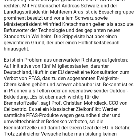
rechten. Mit Fraktionschef Andreas Schwarz und der
Landtagspräsidentin Muhterem Aras ist die Besuchergruppe
prominent besetzt und vor allem Schwarz sowie
Ministerpräsident Winfried Kretschmann gelten als absolute
Befürworter der Technologie und des geplanten neuen
Standorts in Weilheim. Die Stippvisite hat aber einen
gewichtigen Grund, der über einen Höflichkeitsbesuch
hinausgeht.
Es ist ein Problem aus unerwarteter Richtung aufgetreten:
Auf Initiative von fünf Mitgliedsstaaten, darunter
Deutschland, läuft in der EU derzeit eine Konsultation zum
Verbot von PFAS, das zu den sogenannten Ewigkeits-
Chemikalien gehört und schwer abbaubar ist. Bekannt ist es
in Pfannen als Teflon oder an regenabweisender Outdoor-
Bekleidung. „Es ist aber auch wichtig für die
Brennstoffzelle“, sagt Prof. Christian Mohrdieck, CCO von
Cellcentric. Es sei ein klassischer Zielkonflikt: Werden
sämtliche PFAS-Produkte wegen gesundheitlicher und
umwelttechnischer Bedenken verboten, sei die
Brennstoffzelle und damit der Green Deal der EU in Gefahr.
Trotz zahlreicher Versuche habe man bislang keinen