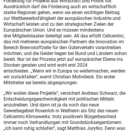
Förderung für Projekte aus Wirtschaft und Politik vor.
Ausdrücklich darf die Förderung auch an wirtschaftlich
starke Regionen gehen, wenn sie einen wichtigen Beitrag
zur Wettbewerbsfähigkeit der europäischen Industrie und
Wirtschaft leisten und zu den strategischen Zielen der
Europäischen Union. Und es müssen mindestens
drei Mitgliedstaaten beteiligt sein. All das erfüllt Cellcentric,
das mit mehreren europäischen Partnern die Innovation im
Bereich Brennstoffzelle für den Güterverkehr vorantreiben
möchten, und die Gelder liegen bei Bund und Ländern schon
bereit. Nur ist der Prozess jetzt auf europäischer Ebene ins
Stocken geraten und wird wohl erst 2024
entschieden. „Wenn wir in Europa so weitermachen, werden
wir zurückfallen“, warnt Christian Mohrdieck. Ein erster
Mitstreiter sei bereits abgesprungen.
„Wir wollen diese Projekte“, versichert Andreas Schwarz, die
Entscheidungsgeschwindigkeit mit politischen Mitteln
anzutreiben. Und dann ist ja da noch das neue
Gewerbegebiet Rosenloh in Weilheim als Sitz des neuen
Cellcentric-Klimawerks: trotz positivem Bürgerbescheid
immer noch Verhandlungen mit Grundstückseigentümern.
„Ich kann ruhig schlafen“, sagt Matthias Jurytko. Denn was