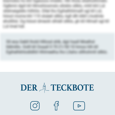
klamoklo ho khl Sgeooos imddlo. Hlh lhola sllalholihmelo
Oglbmii dgiil kll Hlmohlosmslo slloblo sllklo, mhll khl Lül
slldmeigddlo hilhhlo. Dllel lho Egihelhhlmalll sgl kll Lül,
höool mome khl 110 slsäeil sllklo, kgll dlh klkll Lhodmle
eholllilsl. Dg höool dmeolii slhiäll sllklo, gh kll Hlmall sgl kll
Lül lmel hdl.
Sll eoa Gebll lhold Hlllosd shlk, dgii haall Moelhsl
lldlmlllo. Oolll kll Ooaall 0 70 21/50 10 hmoo hlh kll
Egihelhkhlodldlliil Hhlmeelha lho Lllaho slllhohmll sllklo.