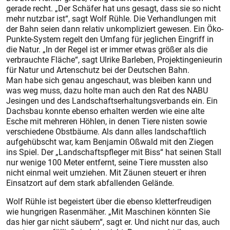
gerade recht. „Der Schäfer hat uns gesagt, dass sie so nicht
mehr nutzbar ist“, sagt Wolf Rühle. Die Verhandlungen mit
der Bahn seien dann relativ unkompliziert gewesen. Ein Öko-
Punkte-System regelt den Umfang für jeglichen Eingriff in
die Natur. „In der Regel ist er immer etwas größer als die
verbrauchte Fläche“, sagt Ulrike Barleben, Projektingenieurin
für Natur und Artenschutz bei der Deutschen Bahn.
Man habe sich genau angeschaut, was bleiben kann und
was weg muss, dazu holte man auch den Rat des NABU
Jesingen und des Landschaftserhaltungsverbands ein. Ein
Dachsbau konnte ebenso erhalten werden wie eine alte
Esche mit mehreren Höhlen, in denen Tiere nisten sowie
verschiedene Obstbäume. Als dann alles landschaftlich
aufgehübscht war, kam Benjamin Oßwald mit den Ziegen
ins Spiel. Der „Landschaftspfleger mit Biss“ hat seinen Stall
nur wenige 100 Meter entfernt, seine Tiere mussten also
nicht einmal weit umziehen. Mit Zäunen steuert er ihren
Einsatzort auf dem stark abfallenden Gelände.
Wolf Rühle ist begeistert über die ebenso kletterfreudigen
wie hungrigen Rasenmäher. „Mit Maschinen könnten Sie
das hier gar nicht säubern“, sagt er. Und nicht nur das, auch