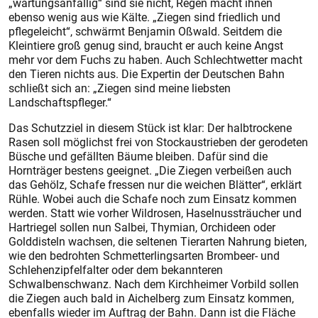
„wartungsanfällig“ sind sie nicht, Regen macht ihnen
ebenso wenig aus wie Kälte. „Ziegen sind friedlich und
pflegeleicht“, schwärmt Benjamin Oßwald. Seitdem die
Kleintiere groß genug sind, braucht er auch keine Angst
mehr vor dem Fuchs zu haben. Auch Schlechtwetter macht
den Tieren nichts aus. Die Expertin der Deutschen Bahn
schließt sich an: „Ziegen sind meine liebsten
Landschaftspfleger.“
Das Schutzziel in diesem Stück ist klar: Der halbtrockene
Rasen soll möglichst frei von Stockaustrieben der gerodeten
Büsche und gefällten Bäume bleiben. Dafür sind die
Hornträger bestens geeignet. „Die Ziegen verbeißen auch
das Gehölz, Schafe fressen nur die weichen Blätter“, erklärt
Rühle. Wobei auch die Schafe noch zum Einsatz kommen
werden. Statt wie vorher Wildrosen, Haselnussträucher und
Hartriegel sollen nun Salbei, Thymian, Orchideen oder
Golddisteln wachsen, die seltenen Tierarten Nahrung bieten,
wie den bedrohten Schmetterlingsarten Brombeer- und
Schlehenzipfelfalter oder dem bekannteren
Schwalbenschwanz. Nach dem Kirchheimer Vorbild sollen
die Ziegen auch bald in Aichelberg zum Einsatz kommen,
ebenfalls wieder im Auftrag der Bahn. Dann ist die Fläche