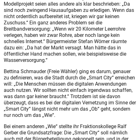
Modellprojekt seien alles andere als klar beschrieben: „Da
sind noch zwingend Hausaufgaben zu erledigen. Wenn das
nicht ordentlich aufbereitet ist, kriegen wir gar keinen
Zuschuss.“ Ein ganz anderes Problem sei die
Breitbandversorgung: „Wenn wir 20 Kilometer Leerrohre
verlegen, haben wir zwar Rohre, aber noch lange kein
schnelles Internet.“ Bürgermeister Stefan Wörner räumte
dazu ein: „Da hat der Markt versagt. Man hätte das in
öffentlicher Hand machen sollen, wie beispielsweise die
Wasserversorgung.“
Bettina Schmauder (Freie Wähler) ging es darum, genauer
zu definieren, was die Stadt durch die „Smart City“ erreichen
will: „Die Menschen müssen die digitalen Anwendungen
auch nutzen. Wir sollten nicht einfach irgendwas schaffen,
was dann gar keiner braucht.“ Trotzdem ist sie davon
überzeugt, dass es bei der digitalen Vernetzung im Sinne der
„Smart City“ längst nicht mehr um das „Ob“ geht, sondern
nur noch um das „Wie“.
Bei einem anderen „Wie“ stellte ihr Fraktionskollege Ralf
Gerber die Grundsatzfrage: Die „Smart City“ soll nämlich
auch mit der Bürgerbeteiligung gekoppelt sein, und in der