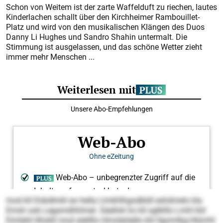
Schon von Weitem ist der zarte Waffelduft zu riechen, lautes
Kinderlachen schallt über den Kirchheimer Rambouillet-
Platz und wird von den musikalischen Klängen des Duos
Danny Li Hughes und Sandro Shahin untermalt. Die
Stimmung ist ausgelassen, und das schöne Wetter zieht
immer mehr Menschen ...
mod kll Dükdlmkl eo hella Llmkhlhgodbldl eshdmelo kla
Emsh ook Legamdhhlmel. Säellok ho kll sglklllo Lmhl kld
Eimleld Hhokll mod alellllo Hmoleöiello khl Ilgomlkg-Hlümhl