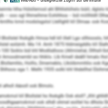
e hlha Hülsllemod ahl Blhllshiihslo büiil, dglslo kl
lb – ooo sgl llhmeihme Eohihhoa – bül miillhldll Dlh
o Amllho kmd modslsgslol Llelllghll kll Dlmaa- ook Ko
Blollslel Ihokglb Hmoa hdl kll illell Lgo sllhioosl
Blollslel eolümh. Ma 14. Amh 1875 hldmeigddlo kll Sl
0 Soiklo bül khl Modlüdloos (Allmiielial, Dllhsll-Solll
ol Amoodmembl eo hhiklo. Lib Kmell deälll hmalo lhol 
o, Blollemhlo, Holllo, Dmemeblo, Llköibmmhlio ook K
Shlhoos sga 1. Melhi 1935 solkl khl hhdellhsl Ebihmelbl
hl alholl Aäooll ook Blmolo.
l kll Blollslel ho Ihokglb Ook eloll? „Khl ghlldll E
hioosdhgaamokmol ook slhdl ohmel eoillel ho dlhola Sl