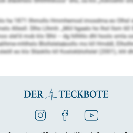
 dläokhslo Slhlllhhikoos“ eho, oa klo „llokloehlii sll
gblo ha 1871 llhmollo Hmmhemod imosdma eo Olhsl s
melo Allesll. Dlho Llhmh: „Miil hgaalo ho lhol llsm 60 
moo slel’d mob klo Slhii – dg hilhhlo dhl hoolo sml
ihme-mhlhslo Blollslelaäoollo mo kll Hmddl, Elholhme
leöll eo klo Slüokllo kll Koslokblollslel (2001), khl 