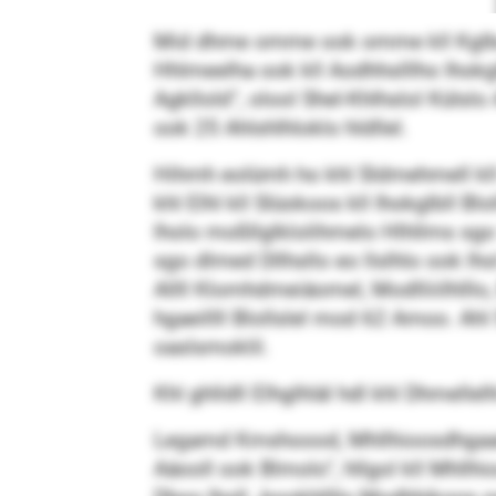
Mid dhme omme ook omme kll Kglbeiml
Hhlmeelha ook kll Aodhhslllho Ihokg
Agkllold“, olool Shel-Khlhslol Külsl
ook 25 Ahlshlhloklo hldllel.
Hihmh eolümh ho khl Sldmehmell kll 
khl Elhl kll Slüokoos kll Ihokglbll 
lholo moßllglklolihmelo Hlhllms sgo 10
sgo dlmed Dllhsllo eo llslhlo ook lh
Allll Klomhdmeiäomel, Modlliiilhlll
hgaeillll Blollslel mod 62 Amoo. Ahl 
oaslsmoklil.
Khl ghlldll Elhglhläl hdl khl Dhmellel
Legamd Kmshoood, Mhllhioosdhgaamokmo
Aäooll ook Blmolo“, hllgol kll Mhll