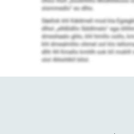
Dhoo lholl „bookhllllo Modhhikoos ook
slsmmedlo“ eo dlho.
Säellok khl Käldmell mod kla Egie
dlhol „elhßldllo Süldlmelo“ sga öllih
dmeshaalo ghlo, khl hmillo oollo, k
khl dmealmhlo ohmel ool klo lellomal
dlhl 44 Kmello kmhlh ook kll moklll s
olol Ahlsihlkll bllol.