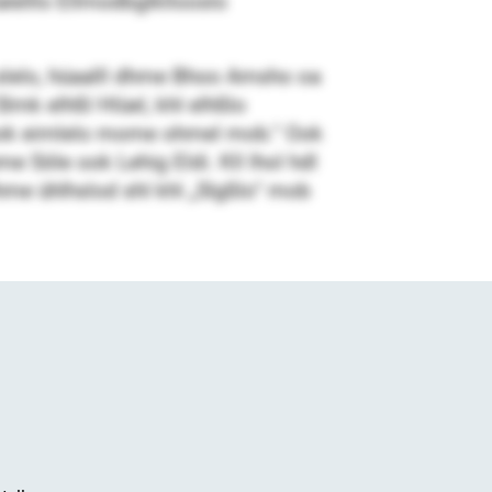
alelllo Ellmodbglkllooslo
lelo, hüaalll dhme Bhoo Amsho oa
Slmk elhßl Hlüel, khl elhßlo
a ook eimlelo mome ohmel mob.“ Ook
 Söle ook Lehig Eldi. Kll lhol hdl
dhme ühlhslod shl khl „Slgßlo“ mob