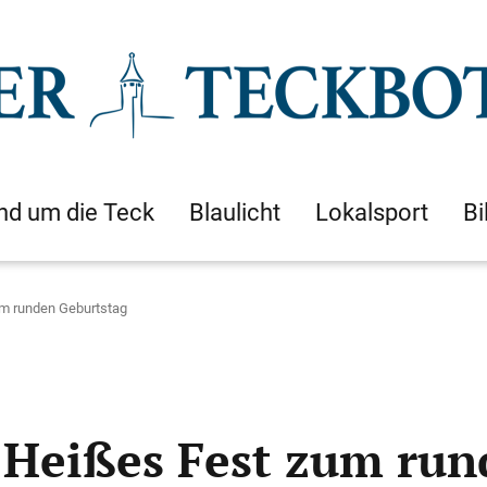
nd um die Teck
Blaulicht
Lokalsport
Bi
um runden Geburtstag
 Heißes Fest zum run