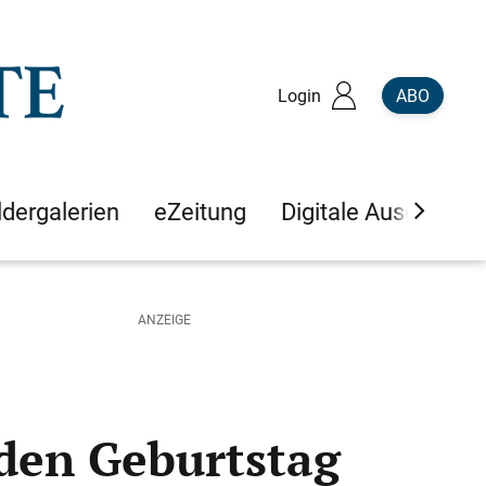
Login
ABO
ldergalerien
eZeitung
Digitale Ausgaben
den Geburtstag