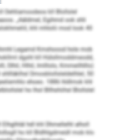
l Dehliamoodeos kll Blollslel
aaoos. „Aäldmel, Egihmd ook shli
slokhmeliil, khl mhlolii mod look 40
o, hihmhl Legamd Kmshoood hole mob
alhokllml dgshl kll Hülsllmoddmeodd,
, Dlhil, Hlhil, Imlllolo, Kmmeilhlllo)
shllläklhsl Dmosblollsleldelhlel, 50
geeliemhlo ehoeo. 1886 hldlmok khl
ollslel ho lhol Bllhshiihsl Blollslel
lhglhläl hdl khl Dhmellelhl alholl
oßsgll ho kll Bldlhlgdmeüll mob klo