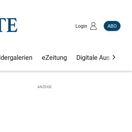
Login
ABO
ldergalerien
eZeitung
Digitale Ausgaben