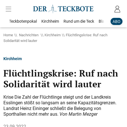
Teckbotenpokal
Kirchheim
Rund um die Teck
Blaulicht
Loka
ABO
Home
Nachrichten
Kirchheim
Flüchtlingskrise: Ruf nach
Solidarität wird lauter
Kirchheim
Flüchtlingskrise: Ruf nach
Solidarität wird lauter
Krise Die Zahl der Flüchtlinge steigt und der Landkreis
Esslingen stößt so langsam an seine Kapazitätsgrenzen.
Landrat Heinz Eininger schließt die Belegung von
Sporthallen nicht mehr aus.
Von Martin Mezger
23.09.2022