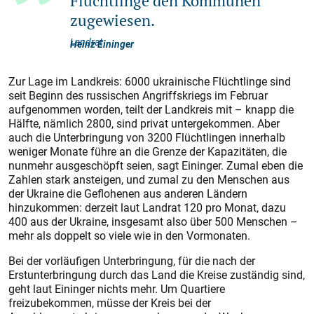
Flüchtlinge den Kommunen
zugewiesen.
Landrat
Heinz Eininger
Zur Lage im Landkreis: 6000 ukrainische Flüchtlinge sind
seit Beginn des russischen Angriffskriegs im Februar
aufgenommen worden, teilt der Landkreis mit – knapp die
Hälfte, nämlich 2800, sind privat untergekommen. Aber
auch die Unterbringung von 3200 Flüchtlingen innerhalb
weniger Monate führe an die Grenze der Kapazitäten, die
nunmehr ausgeschöpft seien, sagt Eininger. Zumal eben die
Zahlen stark ansteigen, und zumal zu den Menschen aus
der Ukraine die Geflohenen aus anderen Ländern
hinzukommen: derzeit laut Landrat 120 pro Monat, dazu
400 aus der Ukraine, insgesamt also über 500 Menschen –
mehr als doppelt so viele wie in den Vormonaten.
Bei der vorläufigen Unterbringung, für die nach der
Erstunterbringung durch das Land die Kreise zuständig sind,
geht laut Eininger nichts mehr. Um Quartiere
freizubekommen, müsse der Kreis bei der