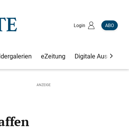
Login
ABO
ldergalerien
eZeitung
Digitale Ausgaben
affen