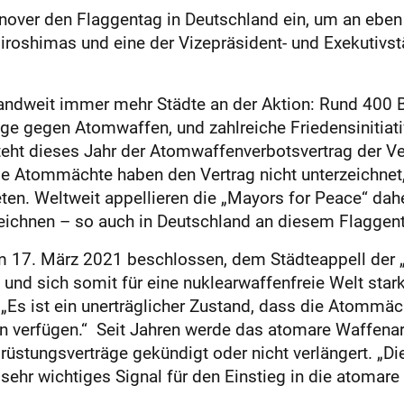
nnover den Flaggentag in Deutschland ein, um an ebe
Hiroshimas und eine der Vizepräsident- und Exekutivs
hlandweit immer mehr Städte an der Aktion: Rund 400
gge gegen Atomwaffen, und zahlreiche Friedensinitiati
eht dieses Jahr der Atomwaffenverbotsvertrag der Ve
 Die Atommächte haben den Vertrag nicht unterzeichne
ten. Weltweit appellieren die „Mayors for Peace“ dahe
eichnen – so auch in Deutschland an diesem Flaggen
 17. März 2021 beschlossen, dem Städteappell der „
und sich somit für eine nuklearwaffenfreie Welt star
 „Es ist ein unerträglicher Zustand, dass die Atommä
verfügen.“ Seit Jahren werde das atomare Waffenars
brüstungsverträge gekündigt oder nicht verlängert. „D
 sehr wichtiges Signal für den Einstieg in die atoma