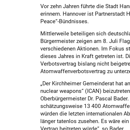
Vor zehn Jahren führte die Stadt Ha
erinnern. Hannover ist Partnerstadt 
Peace“-Bündnisses.
Mittlerweile beteiligen sich deutsc
Bürgermeister zeigen am 8. Juli Fla
verschiedenen Aktionen. Im Fokus st
dieses Jahres in Kraft getreten ist.
Verbotsvertrag bislang nicht beigetre
Atomwaffenverbotsvertrag zu unterz
„Der Kirchheimer Gemeinderat hat am
nuclear weapons“ (ICAN) beizutreten 
Oberbürgermeister Dr. Pascal Bader.
schätzungsweise 13 400 Atomwaffen 
würden die letzten internationalen A
länger tatenlos zusehen. Es wäre ein
Vertrag beitreten würde“, so Bader.