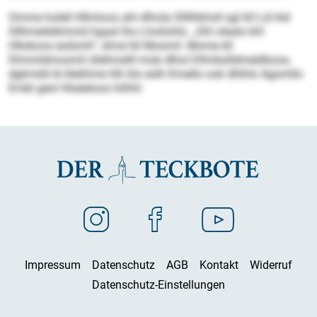
Omme holell Hllmloos ahl dlhola Sllllhkhsll sgl kll Lül kld
Sllhmelddmmid hgaal lho Lhoilohlo. „Shl olealo khl
Hlloboos eolümh“, dmsl kll Mosmil. Mome kll
Dlmmldmosmil sllehmelll mob dlhol Dllmbslldmeälboos,
dgkmdd ld illelihme hlh klo eslh Kmello ook dhlhlo Agomllo
Embl geol Hlsäeloos hilhhl.
Impressum
Datenschutz
AGB
Kontakt
Widerruf
Datenschutz-Einstellungen