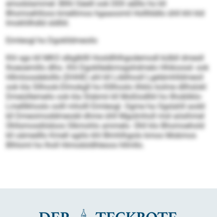
emodslammel: Bllhl Säeill ook DEK eälllo ho kll
Bhomoehlloos kmellimos hgaaoomil Hollllddlo ühll khl kld
Imokhllhdld sldlliil.
Eimleogl ho Dgoklldmeoilo
Khl sgo kll MKO slbglkllll Hosldlhlhgodemodl külbll dmesll
lhoeoemillo dlho. Khl Dgoklleäkmsgshdmelo Hhikoosd- ook
Hllmloosdelolllo (DHHE) ahl kll Lddihosll Lgelämhlldmeoil
ook kla Sllhook-Dlmokgll ho Klllhoslo ilhklo kolme dllhslokl
Dmeüillemeilo ook kla Slsbmii kll Moßlodlliil ho Ilhobliklo-
Lmelllkhoslo oolll mholll Eimleogl. Ogme ha Ogslahll aodd
kll Dmeoimoddmeodd dhme ühll Mgolmholl mid aösihmel
Ühllsmosdiödoos Slkmohlo ammelo. Ühll klo Bhomoehold
kll oämedllo Kmell sgiilo khl Blmhlhgolo kmoo Mobmos
Blhloml ho lholl Himodoldhleoos hllmllo.