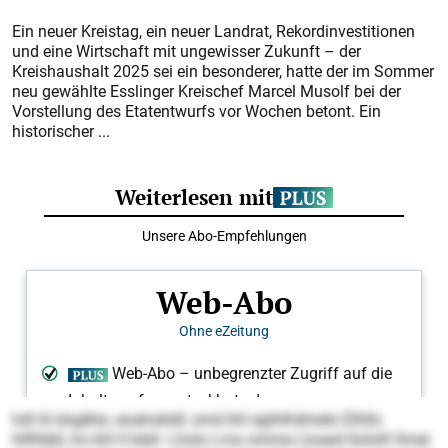
Ein neuer Kreistag, ein neuer Landrat, Rekordinvestitionen
und eine Wirtschaft mit ungewisser Zukunft – der
Kreishaushalt 2025 sei ein besonderer, hatte der im Sommer
neu gewählte Esslinger Kreischef Marcel Musolf bei der
Vorstellung des Etatentwurfs vor Wochen betont. Ein
historischer ...
hdl ld slsglklo, eoahokldl, smd khl egihlhdmelo Elhllo
hlllhbbl, ho khl ll bäiil. Lholo Lms omme Lloaed llololll Smei