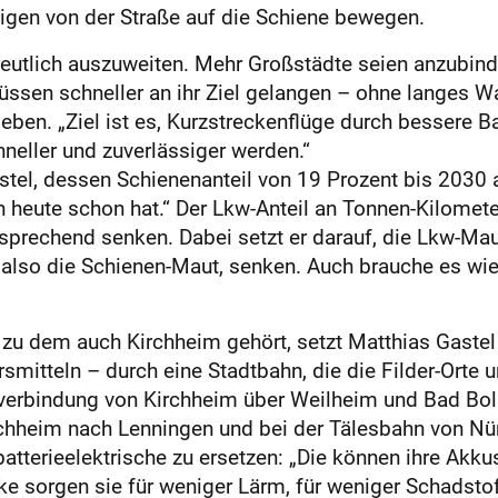
en von der Straße auf die Schiene bewegen.
deutlich auszuweiten. Mehr Großstädte seien anzubin
ssen schneller an ihr Ziel gelangen – ohne langes Wa
geben. „Ziel ist es, Kurzstreckenflüge durch bessere
eller und zuverlässiger werden.“
stel, dessen Schienen­anteil von 19 Prozent bis 2030
 heute schon hat.“ Der Lkw-Anteil an Tonnen-Kilometer
ntsprechend senken. Dabei setzt er darauf, die Lkw-Ma
 also die Schienen-Maut, senken. Auch brauche es wie
zu dem auch Kirchheim gehört, setzt Matthias Gastel
smitteln – durch eine Stadtbahn, die die Filder-Orte u
enverbindung von Kirchheim über Weilheim und Bad Bol
rchheim nach Lenningen und bei der Tälesbahn von Nürt
batterieelektrische zu ersetzen: „Die können ihre Akku
cke sorgen sie für weniger Lärm, für weniger Schadst