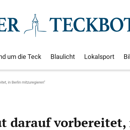
nd um die Teck
Blaulicht
Lokalsport
Bi
itet, in Berlin mitzuregieren“
t darauf vorbereitet, 