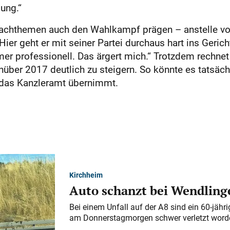
ung.“
 Sachthemen auch den Wahlkampf prägen – anstelle v
Hier geht er mit ­seiner Partei durchaus hart ins Geri
 professionell. Das ­ärgert mich.“ Trotzdem rechnet e
über 2017 deutlich zu steigern. So könnte es tatsäch
 das Kanzleramt übernimmt.
Kirchheim
Auto schanzt bei Wendlinge
Bei einem Unfall auf der A 8 sind ein 60-jähr
am Donnerstagmorgen schwer verletzt word