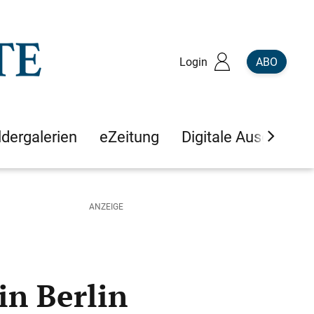
Login
ABO
ldergalerien
eZeitung
Digitale Ausgaben
in Berlin