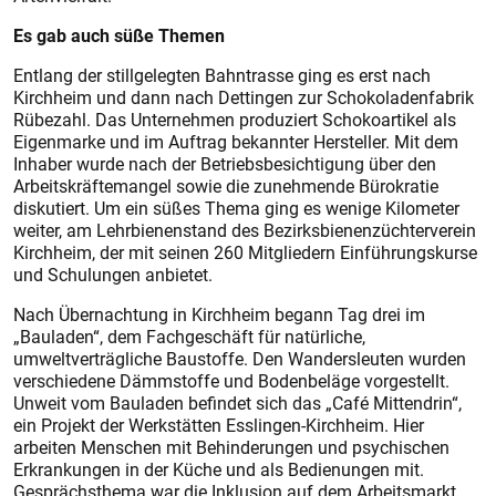
Es gab auch süße Themen
Entlang der stillgelegten Bahntrasse ging es erst nach
Kirchheim und dann nach Dettingen zur Schokoladenfabrik
Rübezahl. Das Unternehmen produziert Schokoartikel als
Eigenmarke und im Auftrag bekannter Hersteller. Mit dem
Inhaber wurde nach der Betriebsbesichtigung über den
Arbeitskräftemangel sowie die zunehmende Bürokratie
diskutiert. Um ein süßes Thema ging es wenige Kilometer
weiter, am Lehrbienenstand des Bezirksbienenzüchterverein
Kirchheim, der mit seinen 260 Mitgliedern Einführungskurse
und Schulungen anbietet.
Nach Übernachtung in Kirchheim begann Tag drei im
„Bauladen“, dem Fachgeschäft für natürliche,
umweltverträgliche Baustoffe. Den Wandersleuten wurden
verschiedene Dämmstoffe und Bodenbeläge vorgestellt.
Unweit vom Bauladen befindet sich das „Café Mittendrin“,
ein Projekt der Werkstätten Esslingen-Kirchheim. Hier
arbeiten Menschen mit Behinderungen und psychischen
Erkrankungen in der Küche und als Bedienungen mit.
Gesprächsthema war die Inklusion auf dem Arbeitsmarkt.