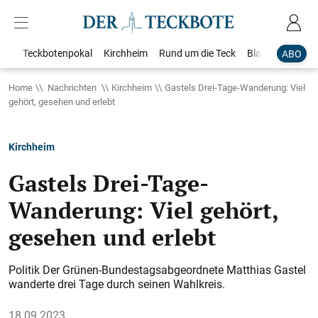
Teckbotenpokal
Kirchheim
Rund um die Teck
Blaulicht
Loka
ABO
Home
Nachrichten
Kirchheim
Gastels Drei-Tage-Wanderung: Viel
gehört, gesehen und erlebt
Kirchheim
Gastels Drei-Tage-
Wanderung: Viel gehört,
gesehen und erlebt
Politik Der Grünen-Bundestagsabgeordnete Matthias Gastel
wanderte drei Tage durch seinen Wahlkreis.
18.09.2023