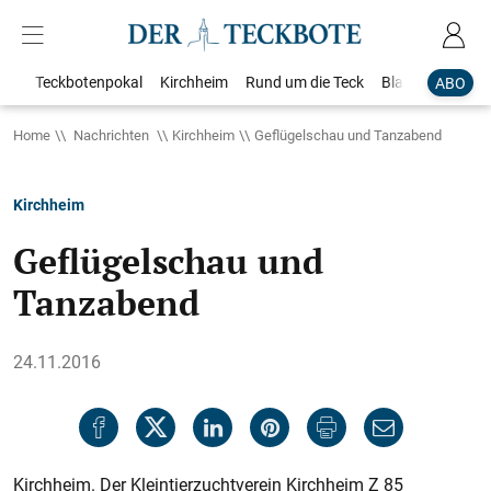
Teckbotenpokal
Kirchheim
Rund um die Teck
Blaulicht
Loka
ABO
Home
Nachrichten
Kirchheim
Geflügelschau und Tanzabend
Kirchheim
Geflügelschau und
Tanzabend
24.11.2016
Kirchheim. Der Kleintierzuchtverein Kirchheim Z 85