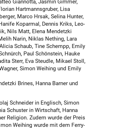
, Matteo Giannotta, Jasmin Gimmer,
 Florian Hartmannsgruber, Lisa
erger, Marco Hrsak, Selina Hunter,
Hanife Koparmal, Dennis Kriks, Leo-
ik, Nils Matt, Elena Mendetzki
elih Narin, Niklas Nething, Lara
 Alicia Schaub, Tine Schempp, Emily
Schnürch, Paul Schönstein, Hauke
ita Sterr, Eva Steudle, Mikael Stoll,
ix Wagner, Simon Weihing und Emily
detzki Brines, Hanna Barner und
laj Schneider in Englisch, Simon
ia Schuster in Wirtschaft, Hanna
her Religion. Zudem wurde der Preis
Simon Weihing wurde mit dem Ferry-