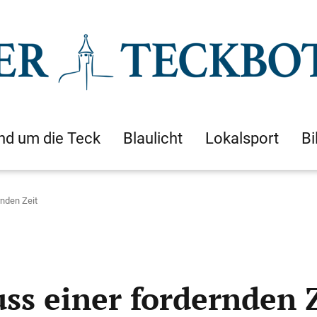
nd um die Teck
Blaulicht
Lokalsport
Bi
nden Zeit
ss einer fordernden 