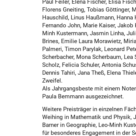
Paul Feiler, Elena Fischer, Elisa Fis
Florens Gneiting, Tobias Göttinger, 
Hauschild, Linus Haußmann, Hanna He
Fernando John, Marie Kaiser, Jakob K
Minh Kustermann, Jasmin Linha, Julia
Brines, Emilie Laura Morawietz, Miri
Palmeri, Timon Parylak, Leonard Pet
Scherbacher, Mona Scherbaum, Lea Sc
Scholz, Felicia Schuler, Antonia Schus
Dennis Tahiri, Jana Theß, Elena Thie
Zweifel.
Als Jahrgangsbeste mit einem Noten
Paula Bemmann ausgezeichnet.
Weitere Preisträger in einzelnen Fä
Weihing in Mathematik und Physik, Ja
Barner in Geographie, Leo-Minh Kust
für besonderes Engagement in der S