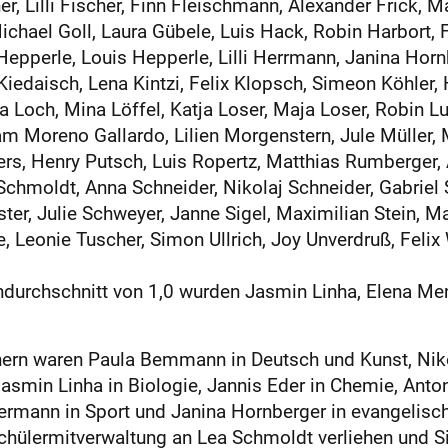
cher, Lilli Fischer, Finn Fleischmann, Alexander Frick
Michael Goll, Laura Gübele, Luis Hack, Robin Harbort,
pperle, Louis Hepperle, Lilli Herrmann, Janina Hornb
iedaisch, Lena Kintzi, Felix Klopsch, Simeon Köhler, 
 Loch, Mina Löffel, Katja Loser, Maja Loser, Robin Lu
am Moreno Gallardo, Lilien Morgenstern, Jule Müller, M
ers, Henry Putsch, Luis Ropertz, Matthias Rumberger,
hmoldt, Anna Schneider, Nikolaj Schneider, Gabriel 
ter, Julie Schweyer, Janne Sigel, Maximilian Stein, Mad
le, Leonie Tuscher, Simon Ullrich, Joy Unverdruß, Fel
durchschnitt von 1,0 wurden Jasmin Linha, Elena Men
chern waren Paula Bemmann in Deutsch und Kunst, Niko
smin Linha in Biologie, Jannis Eder in Chemie, Anton
ermann in Sport und Janina Hornberger in evangelisc
chülermitverwaltung an Lea Schmoldt verliehen und 