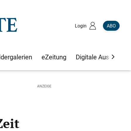
Login
ABO
ldergalerien
eZeitung
Digitale Ausgaben
Zeit