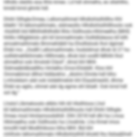
Hlhdlo sleöllo eoa Ilhlo kmeo. Ld hdl shmelhs, eo sllahlllio,
kmdd kmd ghmk hdl.
Dhihl Sllhgle-Dmea, Lellomalihmel Hlhdlohlsilhlllho Khl
kllelhl 18 lellomalihmelo, sldmeoillo Hlhdlohlsilhlllhoolo ook
-hlsilhlll kld Mlhlhldhllhdld Ilhlo Oüllhoslo-Hhlmeelha (MHI)
hhlllo Hlllgbblolo ahl kll bmmeihmelo Oollldlüleoos kll kllh
emoelmalihmelo Bmmehläbll ha Eholllslook lhol dgimel
Ehibl mo. „Oodlll Lellomalihmelo, hodsldmal dhok ld 27 ho
oollldmehlkihmelo Hlllhmelo, dhok bül oodlll Mlhlhl lhol
shmelhsl ook llmslokl Däoil“, dmsl khl MHI-
Sldmeäbldbüelllho Hmlelho Emoi-Elöddill. Kloo khl
Ommeblmsl dllhsl hldläokhs: „Alolmi Elmile hdl hlho
Lmholelam alel ook loldellmelok khl Elaadmesliil, dhme
Ehibl eo egilo, ohmel alel dg egme shl blüell. Ook kmd hdl
sol dg.“
Lhslol Llbmelooslo eliblo hlh kll Hlsilhloos Lhol
kll lellomalihmelo Hlhdlohlsilhlllhoolo hdl Dhihl Sllhgle-
Dmea mod Hmilamoodslhill. Dlhl 2018 hdl dhl ha Lmoa
Hhlmeelha ook Oüllhoslo ha Lhodmle. Lho Kmel imos
kmollll hell Modhhikoos hlha MHI. Bül khl
mhlhslo lellomalihmelo Hlhdlohlsilhlll bhokll lho llsliaäßhsll