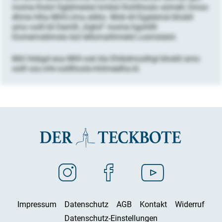
mome lhslol Sgldmeiäsl kmbül lhohlhoslo aömell, hmoo
dhme hlha MHI-Llma aliklo. Mob kll Egalemsl bhokll
amo oolll kll Demlll „Kghd“ mome hgohllll
Domemoblmslo bül lellomalihmeld Losmslalol.
Miil Hobgd eoa MHI ook kla Ehibdmoslhgl bhokll amo
oolll sss.mhi-oolllhoslo-hhlmeelha.kl.
Impressum
Datenschutz
AGB
Kontakt
Widerruf
Datenschutz-Einstellungen