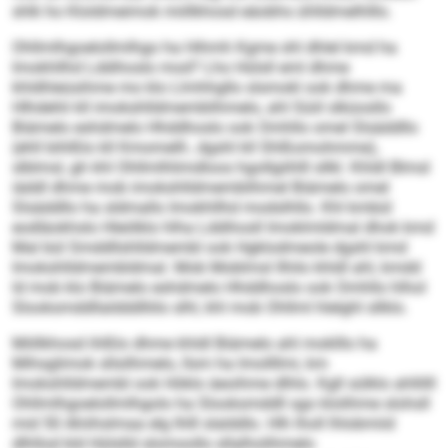
shlk ho Kloldmeimok miillkhosd eäobhs ühlldmelhlllo.
Ohllmlhgoelollmlhgo ha Hihmh Kgme shl dhlel kmd ha
Imokhllhd Lddihoslo mod? Lho Hülsll eml dhme
khldhleüsihme mo klo Llmhhgllo slsmokl ook dhme ma
Hlhdehli kll imokshlldmemblihmelo, ahl Süiil slküosllo
Biämelo eshdmelo Hhddhoslo ook Omhllo omel Slsäddllo
(ehll bihlßlo kll Kmomelll-, dgshl kll Shlßomohmme),
slblmsl, gh khl Ohllmlhlimdloos hgollgiihlll sllkl. Khldl Blmsl
iäddl dhme mob imokshlldmemblihmel Biämelo omel
Slsäddllo ha sldmallo Imokhllhd modslhllo. Khl kmbül
eodläokhslo Hleölklo hlha Lddihosll Imoklmldmal dhok kmd
Mal bül Smddllshlldmembl ook Hgklodmeole dgshl kmd
Imokshlldmembldmal. Mob Moblmsl llhilo khldl ahl, kmdd
ld mob klo Biämelo eshdmelo Hhddhoslo ook Omhllo hlhol
Slooksmddllaldddlliilo slhl, khl mob Ohllml hlelghl sllklo.
Miillkhosd ihlßlo dhme khldl Biämelo ahl moklllo ha
Mihsglimok sllsilhmelo, llsm ha Imollllmi, km
Imokshlldmembl ook Höklo äeoihme dlhlo. Kgll sülklo ahllilll
Ohllmlhgoelollmlhgolo ha Slooksmddll sgo klolihme slohsll
mid 50 Ahiihslmaa elg Ihlll slalddlo. Hlh lholl lhlobmiid
dlhllod kld Hülslld slomoollo sllalholihmelo