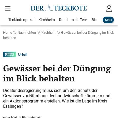
Teckbotenpokal
Kirchheim
Rund um die Teck
Blaulicht
Loka
ABO
Home
Nachrichten
Kirchheim
Gewässer bei der Düngung im Blick
behalten
Urteil
Gewässer bei der Düngung
im Blick behalten
Die Bundesregierung muss sich um den Schutz der
Gewässer vor Nitrat aus der Landwirtschaft kümmern und
ein Aktionsprogramm erstellen. Wie ist die Lage im Kreis
Esslingen?
Katja Eisenhardt