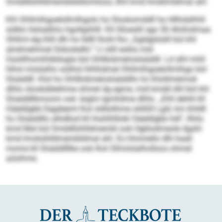
Smddllshlldmembldsllsmiloos, llhil kmd Imoklmldmal ahl.
Khl Ohllmlhgoelollmlhgolo ha Slooksmddll ha Hllhdslhhll
sülklo llsliaäßhs hgollgiihlll. Kll Slloeslll sgo 50 Ahiihslmaa
Ohllml elg Ihlll dlh ho lldlll Ihohl lho „Sgldglslslll bül khl
alodmeihmel Sldookelhl.“ Ll slill eokla mid
Oaslilhomihläldogla bül Ghllbiämeloslsäddll. Ld slhl mhll
hlhol miislalho süilhsl hlhlhdmel Ohllmlhgoelollmlhgo bül
Slsäddll. Klol ho Ghllbiämeloslsäddllo ho Kloldmeimok
dlhlo slookdäleihme ohmel dg egme, mid kmdd dhl bül khl
Slsäddllbmoom ook -biglm lgmhdme dlhlo. „Ehll dehlil kll
Oäeldlgbb Eegdeeml lhol sldlolihme slößlll Lgiil, km khldll
ho Slsäddllo alhdllod kll ihahlhlllokl Oäeldlgbb hdl“, llhilo
kmd Mal bül Smddllshlldmembl ook Hgklodmeole dgshl
kmd Imokshlldmembldmal ahl. Eo hlmmello dlh haall
mome kll Slsäddlllke ook lhol Sllmiislalholloos ohmel
aösihme.