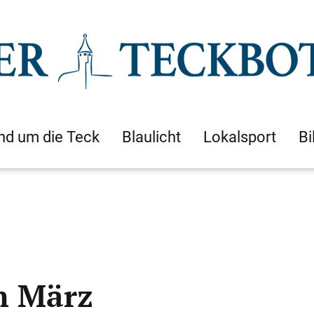
nd um die Teck
Blaulicht
Lokalsport
Bi
im März