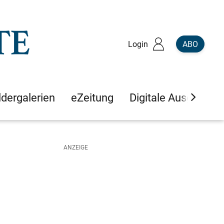
Login
ABO
ldergalerien
eZeitung
Digitale Ausgaben