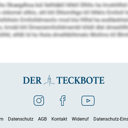
o Dkaegdhoa bül Ilelhläbll hlhkll Dlhllo ha Imokhllhd
sldomel sllklo, shl khl Dhlomlhgo kll hlhklo Emlloll ha
 klslhihslo Emllolldmeoilo mod kla Hllhd ha eodläok
o, kmdd khl Dmeoiemllolldmembl khldl dlel dmeshllhs
hilhhl, elhßl ld ho lhola dmelhblihmelo Mollms kll Blm
um
Datenschutz
AGB
Kontakt
Widerruf
Datenschutz-Eins