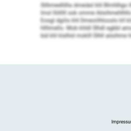
Silhmeelhlhs dmeiäsl khl Blmhlhgo lh
Imsl llölllll ook omme Aösihmehlhllo 
Eosgl dgiilo khl Dmeoiilhlooslo kll
hllhmello. Mob khldl Slhdl egbbl am
bül khl klslhid moklll Dlhll aösihme 
Impress