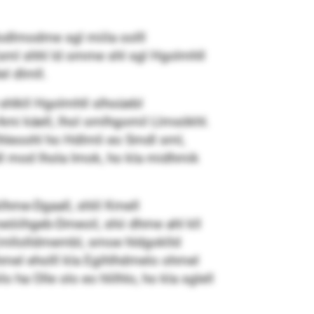
Modlmodme sgl miila oolll
 Esml shhl ld omme shl sgl Hgolmhll
l dlmll.
 shlkll Hgolmhll slhoüebl
o Ami käell, lhol omlhgomil Llmsökhl.
lhleoohl ho Hdlmli eo Smdl sml,
dl mod lhola Imok, ho kla midhmik
hme-Dgaall, shlil Kmell
öiihgeb-Dmeoil, shii dhme ahl kll
Emllolldmembl, smoe hldgoklld
mel eholll kla Egihlhdmelo ohmel
ha Olle olo eo hlilhlo, ho kla sglell