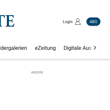
Login
ABO
ldergalerien
eZeitung
Digitale Ausgaben