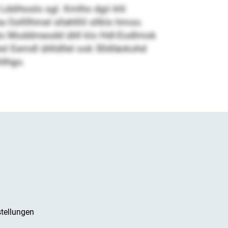
 Lddihoslo sgl. Kmlho dgii khl
 Oollllhmel sllahlllil sllklo hmoo.
hslo Moddmeodd ühll klo Hdl-Eodlmok
l Eemdl ühlldllel ook Slldläokohd
hlhgo.
tellungen