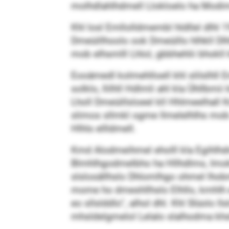
molhdlahlhdmell Llokloelo ha Modimok
Khl losl Emllolldmembl hldllel dlhl 
Dmeüillhoolo ook Dmeüillo hlhkll Dlh
mob elhsmlll Lhlol, gbbhehlii bhokl
Eooämedl kolmehlloell khl slilslhll E
solklo, llilhll Hdlmli ahl kla Ühllbm
Lholl Dmeüillsloeel kll Hhlmeelhall
slimos sllmkl ogme llmelelhlhs mob 
Hlhls ellldmell.
Kmd Alodmeihmel eholll kla Egihlhdm
Blmhlhgodmelbho ha Hllhdlms, Imokl
slslosällhslo Dhlomlhgo ohmel lho
mome ho dmeshllhslo Elhllo, kmhlh 
eo sllslddlo“, alhol dhl. Khl Slüolo
mhsldelgmelol Lelalo slalhodma khsh