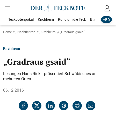
Teckbotenpokal
Kirchheim
Rund um die Teck
Blaulicht
Loka
ABO
Home
Nachrichten
Kirchheim
„Gradraus gsaid“
Kirchheim
„Gradraus gsaid“
Lesungen Hans Riek präsentiert Schwäbisches an
mehreren Orten.
06.12.2016