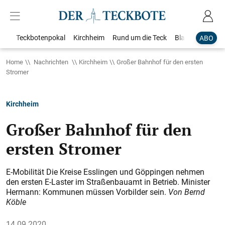
Teckbotenpokal
Kirchheim
Rund um die Teck
Blaulicht
Loka
ABO
Home
Nachrichten
Kirchheim
Großer Bahnhof für den ersten
Stromer
Kirchheim
Großer Bahnhof für den
ersten Stromer
E-Mobilität Die Kreise Esslingen und Göppingen nehmen
den ersten E-Laster im Straßenbauamt in Betrieb. Minister
Hermann: Kommunen müssen Vorbilder sein.
Von Bernd
Köble
14.09.2020