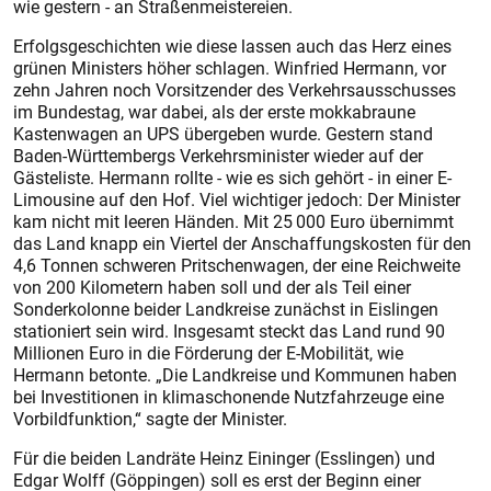
wie gestern - an Straßenmeistereien.
Erfolgsgeschichten wie diese lassen auch das Herz eines
grünen Ministers höher schlagen. Winfried Hermann, vor
zehn Jahren noch Vorsitzender des Verkehrsausschusses
im Bundestag, war dabei, als der erste mokkabraune
Kastenwagen an UPS übergeben wurde. Gestern stand
Baden-Württembergs Verkehrsminister wieder auf der
Gästeliste. Hermann rollte - wie es sich gehört - in einer E-
Limousine auf den Hof. Viel wichtiger jedoch: Der Minister
kam nicht mit leeren Händen. Mit 25 000 Euro übernimmt
das Land knapp ein Viertel der Anschaffungskosten für den
4,6 Tonnen schweren Pritschenwagen, der eine Reichweite
von 200 Kilometern haben soll und der als Teil einer
Sonderkolonne beider Landkreise zunächst in Eislingen
stationiert sein wird. Insgesamt steckt das Land rund 90
Millionen Euro in die Förderung der E-Mobilität, wie
Hermann betonte. „Die Landkreise und Kommunen haben
bei Investitionen in klimaschonende Nutzfahrzeuge eine
Vorbildfunktion,“ sagte der Minister.
Für die beiden Landräte Heinz Eininger (Esslingen) und
Edgar Wolff (Göppingen) soll es erst der Beginn einer