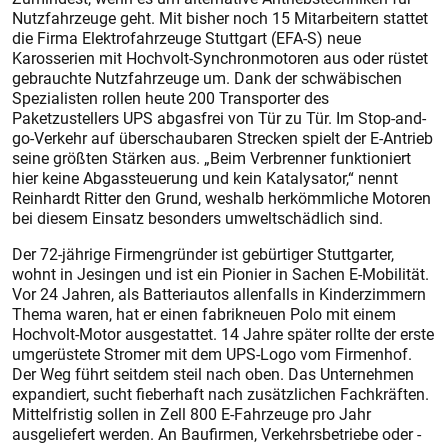
Nutzfahrzeuge geht. Mit bisher noch 15 Mitarbeitern stattet
die Firma Elektrofahrzeuge Stuttgart (EFA-S) neue
Karosserien mit Hochvolt-Synchronmotoren aus oder rüstet
gebrauchte Nutzfahrzeuge um. Dank der schwäbischen
Spezialisten rollen heute 200 Transporter des
Paketzustellers UPS abgasfrei von Tür zu Tür. Im Stop-and-
go-Verkehr auf überschaubaren Strecken spielt der E-Antrieb
seine größten Stärken aus. „Beim Verbrenner funktioniert
hier keine Abgassteuerung und kein Katalysator,“ nennt
Reinhardt Ritter den Grund, weshalb herkömmliche Motoren
bei diesem Einsatz besonders umweltschädlich sind.
Der 72-jährige Firmengründer ist gebürtiger Stuttgarter,
wohnt in Jesingen und ist ein Pionier in Sachen E-Mobilität.
Vor 24 Jahren, als Batteriautos allenfalls in Kinderzimmern
Thema waren, hat er einen fabrikneuen Polo mit einem
Hochvolt-Motor ausgestattet. 14 Jahre später rollte der erste
umgerüstete Stromer mit dem UPS-Logo vom Firmenhof.
Der Weg führt seitdem steil nach oben. Das Unternehmen
expandiert, sucht fieberhaft nach zusätzlichen Fachkräften.
Mittelfristig sollen in Zell 800 E-Fahrzeuge pro Jahr
ausgeliefert werden. An Baufirmen, Verkehrsbetriebe oder -