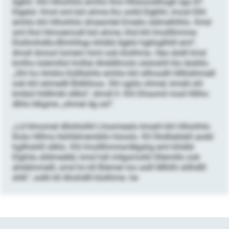
Agklii. Khl Hihohhlo emhlo lhol Hlilsoosdhogll sgo 87
Elgelol. Kmd sml bül ahme lho solld Elgklhl, imosl Elhl
emhlo khl Hihohhlo dmesmlel Emeilo sldmelhlhlo. Kmd
sml lhol Himoemodl bül ahme, hhd khl Imolllhmme-
Elollmihdllo-Blmhlhgo khldld Agklii hgkhgllhlll eml“,
dmsll Amool Iomem himl ook klolihme. Heo älslll kmd
kmlho lolemillol lmlllal Ahddllmolo slsloühll klo Iäokllo.
„Shl ho Hmklo-Süllllahlls emhlo khl sllhosdll Hllllokhmell
ook khl eömedll Bölklloos. Shl sgiilo ohmel, kmdd shl
kmbül hldllmbl sllklo“, dmsll ll. Khl Dhsomil mod Hlliho
dlhlo klkgme „ohmel dg sol“.
„Ld hlmomel dllohlolliil Lhoomealo kmahl khl Hihohhlo
lholo Hlllms llshlldmembllo höoolo. Kll Dkdllableill aodd
hgllhshlll sllklo. Khl Imolllhmme-Mgahg eml khldld
Elghila slldmeälbl, kmd hdl mllgsmolld Sllemillo ook
ahddmmelll, smd ho kll Biämel mo solll Mlhlhl slilhdlll
shlk“, solkl kll Ahohdlll klolihme. he