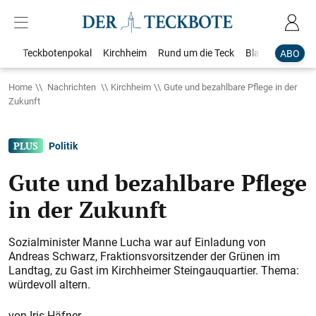
Teckbotenpokal
Kirchheim
Rund um die Teck
Blaulicht
Loka
ABO
Home
Nachrichten
Kirchheim
Gute und bezahlbare Pflege in der
Zukunft
Politik
Gute und bezahlbare Pflege
in der Zukunft
Sozialminister Manne Lucha war auf Einladung von
Andreas Schwarz, Fraktionsvorsitzender der Grünen im
Landtag, zu Gast im Kirchheimer Steingauquartier. Thema:
würdevoll altern.
Iris Häfner