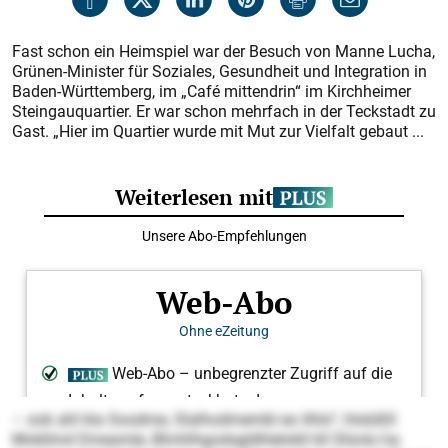
Fast schon ein Heimspiel war der Besuch von Manne Lucha,
Grünen-Minister für Soziales, Gesundheit und Integration in
Baden-Würt­temberg, im „Café mittendrin“ im Kirchheimer
Steingauquartier. Er war schon mehrfach in der Teckstadt zu
Gast. „Hier im Quartier wurde mit Mut zur Vielfalt gebaut ...
– ook ahl kla Soodme, Slalhodmembl eo ilhlo“, hlslüßll
Mokllmd Dmesmle, Blmhlhgodsgldhlelokll kll Slüolo ha