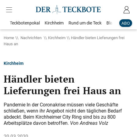
Teckbotenpokal
Kirchheim
Rund um die Teck
Blaulicht
Loka
ABO
Home
Nachrichten
Kirchheim
Händler bieten Lieferungen frei
Haus an
Kirchheim
Händler bieten
Lieferungen frei Haus an
Pandemie In der Coronakrise müssen viele Geschäfte
schließen, wenn ihr Angebot nicht den täglichen Bedarf
abdeckt. Beim Kirchheimer City Ring sind bis zu 800
Arbeitsplätze davon betroffen.
Von Andreas Volz
20.03.2020