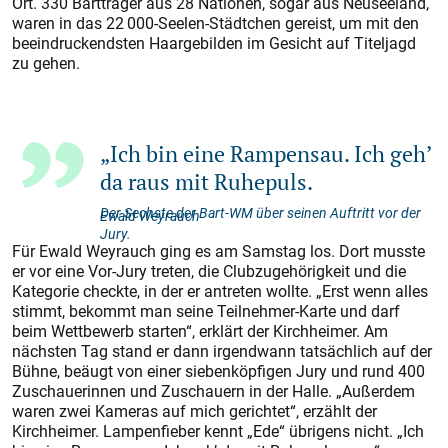
Ort. 330 Bartträger aus 28 Nationen, sogar aus Neuseeland,
waren in das 22 000-Seelen-Städtchen gereist, um mit den
beeindruckendsten Haargebilden im Gesicht auf Titeljagd
zu gehen.
„Ich bin eine Rampensau. Ich geh’
da raus mit Ruhepuls.
Der Sechste der Bart-WM über seinen Auftritt vor der
Ewald Weyrauch
Jury.
Für Ewald Weyrauch ging es am Samstag los. Dort musste
er vor eine Vor-Jury treten, die Clubzugehörigkeit und die
Kategorie checkte, in der er antreten wollte. „Erst wenn alles
stimmt, bekommt man seine Teilnehmer-Karte und darf
beim Wettbewerb starten“, erklärt der Kirchheimer. Am
nächs­ten Tag stand er dann irgendwann tatsächlich auf der
Bühne, beäugt von einer siebenköpfigen Jury und rund 400
Zuschauerinnen und Zuschauern in der Halle. „Außerdem
waren zwei Kameras auf mich gerichtet“, erzählt der
Kirchheimer. Lampenfieber kennt „Ede“ übrigens nicht. „Ich