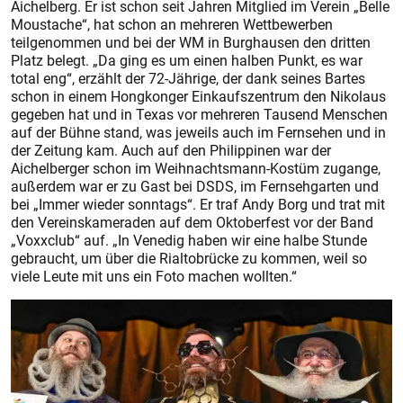
Aichelberg. Er ist schon seit Jahren Mitglied im Verein „Belle
Mous­tache“, hat schon an mehreren Wettbewerben
teilgenommen und bei der WM in Burghausen den dritten
Platz belegt. „Da ging es um einen halben Punkt, es war
total eng“, erzählt der 72-Jährige, der dank seines Bartes
schon in einem Hongkonger Einkaufszentrum den Nikolaus
gegeben hat und in Texas vor mehreren Tausend Menschen
auf der Bühne stand, was jeweils auch im Fernsehen und in
der Zeitung kam. Auch auf den Philippinen war der
Aichelberger schon im Weihnachtsmann-Kostüm zugange,
außerdem war er zu Gast bei DSDS, im Fernsehgarten und
bei „Immer wieder sonntags“. Er traf Andy Borg und trat mit
den Vereinskameraden auf dem Oktoberfest vor der Band
„Voxxclub“ auf. „In Venedig haben wir eine halbe Stunde
gebraucht, um über die Rialtobrücke zu kommen, weil so
viele Leute mit uns ein Foto machen wollten.“