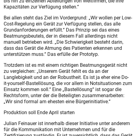
bis hin zu einzelnen Abteilungen von Weltfirmen, die ihre
Kapazitäten zur Verfügung stellen.“
Bei allen steht das Ziel im Vordergrund: „Wir wollen per Low-
Cost-Regelung ein Gerät zur Verfügung stellen, das alle
Grundanforderungen erfüllt.“ Das Prinzip sei das eines
Beatmungsbeutels, der in diesem Fall allerdings nicht
manuell betrieben wird. „Die Schwierigkeit besteht darin,
dass das Gerät die Atmung des Patienten erkennen und
unterstützen muss.“ Das erfülle der Prototyp.
Trotzdem ist es mit einem richtigen Beatmungsgerät nicht
zu vergleichen: „Unserem Gerät fehlt es da an der
Langlebigkeit und an der Robustheit. Es ist ja eher eine Do-
it-yourself-Bastellösung, die vor allem in Notsituationen zum
Einsatz kommen soll.“ Eine „Bastellösung“ ist sogar die
Rechtsform, unter der die Beteiligten zusammenarbeiten:
„Wir sind formal am ehesten eine Bürgerinitiative.“
Produktion soll Ende April starten
Julian Feinauer ist innerhalb dieser Initiative unter anderem
für die Kommunikation mit Unternehmen und für die
Zertifizierung zuständig. Er ist zuversichtlich, dass das Gerät