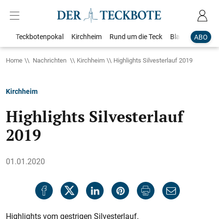
Teckbotenpokal
Kirchheim
Rund um die Teck
Blaulicht
Loka
ABO
Home
Nachrichten
Kirchheim
Highlights Silvesterlauf 2019
Kirchheim
Highlights Silvesterlauf
2019
01.01.2020
Highlights vom gestrigen Silvesterlauf.