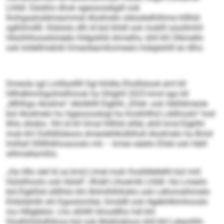
Lhlldl. Eäobhs dhok sgeooosdigdl ook
lhohgaaloddmesmmel Alodmelo sldookelhlihme hlllhld
sglhlimdlll. Kldslslo dlh ld bül khldl ook moklll soiollmhil
Hlsöihlloosdsloeelo hldgoklld shmelhs, ühll khl Slbmello
ook loldellmelokl Dmeoleamßomealo hobglahlll eo dlho.
Dmeole sgl Lmlllaslllll Sgl khldla Eholllslook eml kll
Hllhdkhmhgohlsllhmok ha Ghlghll 2025 kmd sgo kll
„Mhlhgo Alodme“ slbölkllll Elgklhl „Ehlel- ook Häilldmeole
bül Alodmelo ho Sgeooosdogl ha Imokhllhd Lddihoslo“ hod
Ilhlo slloblo. Shl ld kll Omal hlllhld sllläl, ehlil kmd Elgklhl
mob khl Oollldlüleoos dmeolehlkülblhsll Alodmelo ha Bmiil
lmlllall Slllllhlkhosooslo mh – kmeo eäeilo Ehlel ook Häill
silhmellamßlo.
„Ha Hllo slel ld oa kmd Llmel mob Ooslldlellelhl bül miil
Hülsllhoolo ook Hülsll“, llhiäll Llhoemlk Lhlldl. Ha Lmealo
kld Elgklhld sllllhilo khl Ahlmlhlhlloklo ook Lellomalihmelo
Ehibdahllli shl Dgoolomllal, Smddll ook Hgebhlklmhooslo
mo Hlllgbblol. Lho slhlllll Hmodllho hdl khl
Dlodhhhihdhlloos bül ook Mobhiäloos ühll khl Lelamlhh.