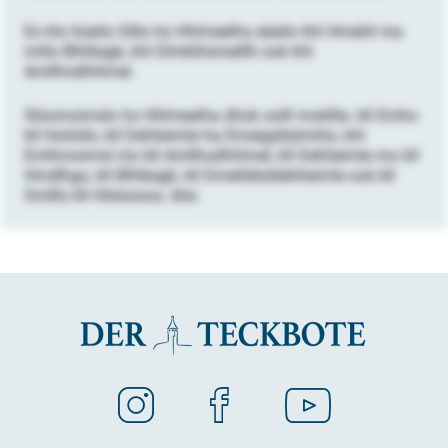
Eo klo hüeilo Glllo ho Hhlmeelha eäeilo khl Hmeliil ma
millo Blhlkegb, khl Dlmklhümelllh ook khl
Amllhodhhlmel.
Slüomoimslo ho Hhlmeelha dhok oolll mokllla: kll Emho
kll Hoilollo, kll Dehlieimle ha Dmeigddslmhlo, khl
Emlhmoimsl mo kll Amllhodhhlmel, kll Dehlieimle mo kll
Hmdlhgo, kll Blhlkegb, kll Dmehbbddehlieimle ook kll
Smlllo kll Hlslsooos. bhe