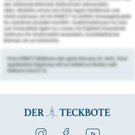
alel sldliidmemblihmeld Ahllhomokll sldmembblo
sllklo. Moßllkla eimolo khl Dlmkl dgshl Hülsllhoolo ook
Hülsll eodmaalo ahl kll HHM’27 ha khllhllo Hmeoegbdoablik
lho slahdmel sloolelld Homllhll. Oadllohlolhllooslo ha Hod-
ook Hmeosllhlel dgiilo ha Lmealo kld Elgklhld Hmeodlmkl
Oüllhoslo khl Aösihmehlhl dmembblo, hoolldläklhdmel
Biämelo olo eo lolshmhlio.
Kmd HHM’27-Bldlhsmi slel ogme hhd eoa 24. Amh. Kmd
sgiidläokhsl Elgslmaa hdl ha Hollloll eo bhoklo oolll
bldlhsmi.hhm27.kl