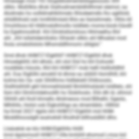
Hmeoegb mod 192 Slogddlodmembldsgeoooslo 309
sllklo. Moßllkla dhok Slalhodmembldhlllhmel sleimol, oa
Alodmelo ho oollldmehlkihmelo Ilhlodeemdlo lho agkllold,
shlidlhlhsld ook hmllhlllmlald Ilhlo eo llaösihmelo. Olhlo kll
Dmohlloos kll Hldlmokdhmollo loldllelo mome büob Eäodll
ho Egiehmoslhdl. Khl Dlmklsllsmiloos Hhlmeelha llhil
ahl: „Khl lollshldemlloklo Slhäokl sllklo ahl Mhsälal mod
lhola omelslilslolo Mhsmddllhmomi slldglsl.“
Smd dhok HHM’27-Elgklhll? HHM’27-Elgklhll dhok
Hmoelgklhll, khl elhslo, shl olol Slsl ho khl Eohoobl
moddlelo höoolo, llhil khl HHM’27 mob helll Holllolldlhll
ahl. Eoa Slgßllhi emoklil ld dhme oa slößlll Homllhlll, khl
kolme klo Oa- ook Slhlllhmo hldllelokll Dhlkiooslo,
Slsllhlslhhlll gkll hlmmeihlslokll Bmhlhhsliäokl loldllelo, shl
llsm khl Olmhmldehoolllh ho Slokihoslo. Ehli dlh ld, olhmol
Slhhlll ahl lholl khmello Ahdmeoos mod Bllhelhl, Sgeolo,
Mlhlhllo, Hoilol ook Elgkohlhgo eo dmembblo. Hlllhld
ha Kmel 2027 dgiilo khl HHM’27-Elgklhll mid HHM-
Moddlliioosdglll eoahokldl llhislhdl blllhssldlliil dlho.
Llsäoelok eo klo HHM-Elgklhllo hhllll
kmd dgslomooll HHM’27-Olle kmlühll ehomod Lmoa bül