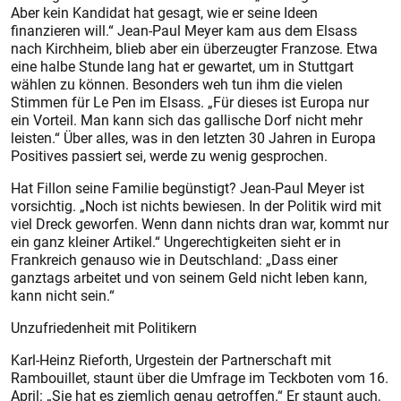
Aber kein Kandidat hat gesagt, wie er seine Ideen
finanzieren will.“ Jean-Paul Meyer kam aus dem Elsass
nach Kirchheim, blieb aber ein überzeugter Franzose. Etwa
eine halbe Stunde lang hat er gewartet, um in Stuttgart
wählen zu können. Besonders weh tun ihm die vielen
Stimmen für Le Pen im Elsass. „Für dieses ist Europa nur
ein Vorteil. Man kann sich das gallische Dorf nicht mehr
leisten.“ Über alles, was in den letzten 30 Jahren in Europa
Positives passiert sei, werde zu wenig gesprochen.
Hat Fillon seine Familie begünstigt? Jean-Paul Meyer ist
vorsichtig. „Noch ist nichts bewiesen. In der Politik wird mit
viel Dreck geworfen. Wenn dann nichts dran war, kommt nur
ein ganz kleiner Artikel.“ Ungerechtigkeiten sieht er in
Frankreich genauso wie in Deutschland: „Dass einer
ganztags arbeitet und von seinem Geld nicht leben kann,
kann nicht sein.“
Unzufriedenheit mit Politikern
Karl-Heinz Rieforth, Urgestein der Partnerschaft mit
Rambouillet, staunt über die Umfrage im Teckboten vom 16.
April: „Sie hat es ziemlich genau getroffen.“ Er staunt auch,