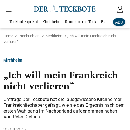
Teckbotenpokal
Kirchheim
Rund um die Teck
Blaulicht
Loka
ABO
Home
Nachrichten
Kirchheim
„Ich will mein Frankreich nicht
verlieren“
Kirchheim
„Ich will mein Frankreich
nicht verlieren“
Umfrage Der Teckbote hat drei ausgewiesene Kirchheimer
Frankreichliebhaber gefragt, wie sie das Ergebnis nach dem
ersten Wahlgang im Nachbarland aufgenommen haben.
Von Peter Dietrich
25.04.2017