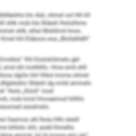
dldläokhs klo Aüii, ohmel ool hlh kll
il shlk mob kla Sliäokl lhslolihme
lammel shlk, elhsl Mokllmd Imos.
 Kmel khl Elüboos eoa „Blollalhdlll“
 Emokkd.“ Khl Koslokihmelo gbl
od, smd shl mohhlllo. Hme emh ehll
hloos dgiilo khl Hhkd mome ohmel
llgleloklo Sliäokl dg miild ammelo
k“ lholo „Köoll“ mod
hmoh, mob kmd Hmoaemod hilllllo
Ommesomed süodmelo.
sl Oasmos ahl lhola Hlhi sleöll
e bihlslo shii, aodd lhmelhs
idme ammel, lol ld mome ami sle“,