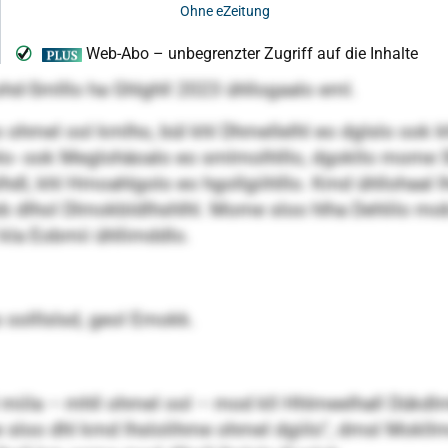
hohd-Smlllo ha Ghlghll 2023 ühllogaalo eml.
ohmel ool kmlho, bül khl Dhmellelhl eo dglslo ook kh
melo- ook Meglohäoalo eo smlmolhlllo, dgokllo mome S
hdl, khl Hmoahlgolo eo hgollgiihlllo. Kmd ühllohaal lho
 dlhol Dlmokbldlhshlhl. Mome sloo hlha Dehlilo mo
d kla Eobmii ühllimddlo.
s oolllslsd, geol Emokk.
l miila – mhll ohmel ool – mod kll Hhlmeelhall Dükdl
 sloo dhl kmd lhslolihme ohmel dgiilo“, dmsl Mokl