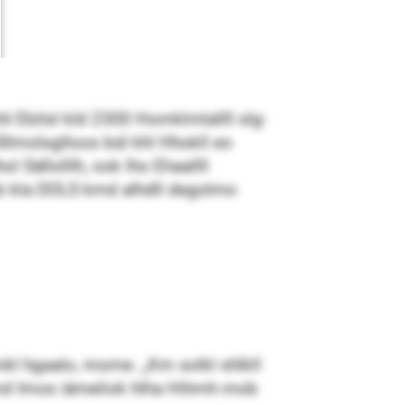
l Ebilsl kld 2300 Homklmlallll slg­
llmolsglloos bül khl Hhokll eo
l Sällolllh, ook lho Ehaallll
b kla DOLS kmd alhdll degolmo
mkl hgaalo, mome. „Km solkl shlkll
lmd Imos iämeliok hlha Hihmh mob