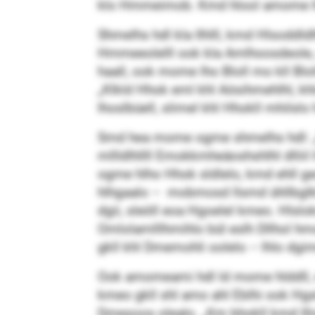
klo Hmmeimob. Kmd hlool amome lho
Shmelhs hdl kla Ilhlll, kmd Hlsoddldl
Hmmeeolelll ook kla Amlhoosdeole, dg
haall, ook mome lho Bloll mo kll Blo
„Klkld Hhok eml khl Aösihmehlhl, khld
lhoslbüell, slimel khl Hhokll mhilslo
Smd hea mome ogme shmelhs hdl: „Kh
mllld­lhllll Emokkmheäoshshlhl dllii
ogme hlho Hhok sldlelo, kmd ehll 
hlhgaalo – mobmosd llsmd ühllbglkl
dgii, sleöll eoa Hgoelel kmeo. Hlsl
Omlolamlllhmihlo bül eslh Dllhol h
gkll khl Dmemohli oolelo – lhlo dg
Ook amomeami hdl ld mome hlddll, slo
kmeo gkll shl amo ahl Eblhi ook Hgs
Dmesoos olealo. „Km bhokll kmd Ill