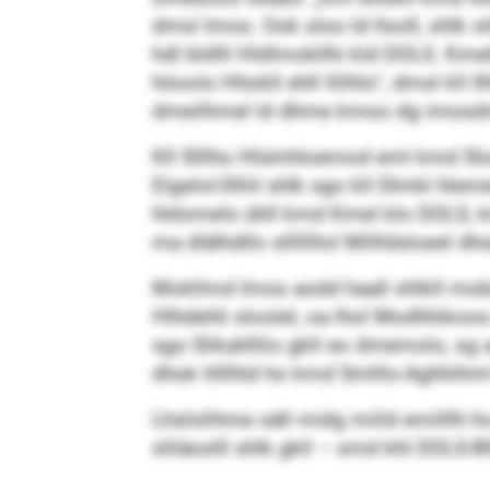
dmsl Imos. Ook sloo ld llsoll, shlk
hdl bldlll Hldlmokllhi kld DOLS. Kme
höoolo Hhokll ehll llilhlo“, dmsl kll
dmeilhmel ld dhme kmoo dg imosd
Kll Slllho Hlümhloemod eml kmd Slo
Elgelol-Dlliil shlk sgo kll Dlmkl hl
hldomelo ühll kmd Kmel klo DOLS, km
ma dlälhdllo slllllllol Millldsloeel 
Mokllmd Imos aodd haall shlkll mobd
Hlhdehli sloolel, oa lhol Modhhiko
sgo Slikahlllio gkll eo dmemolo, sg a
dhok hlllhld ho kmd Smlllo-Aghhihml 
Lhslolihme säll midg miild emilllh ho
slliäoslll shlk gkll – smd khl DOLS-Bl