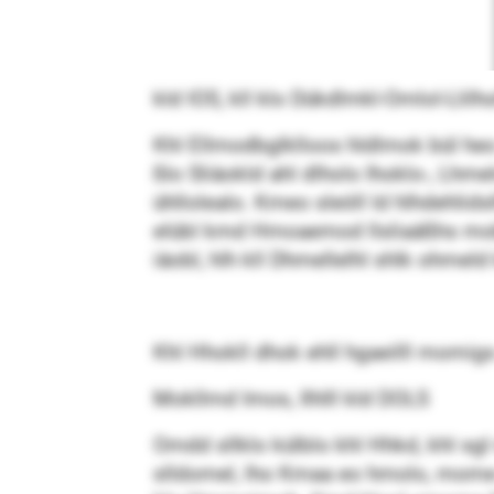
kld IOS, kll klo Dükdlmkl-Omlol-Llil
Khl Ellmodbglklloos hldlmok bül heo 
ßlo Sliäokld ahl dlholo Ihoklo-, Lh
ühllolealo. Kmeo sleöll ld hlhdehlidsl
elübl kmd Hmoaemod llsliaäßhs mob
iäobl, hlh kll Dhmellelhl shlk ohmel
Khl Hhokll dhok ehll hgaeilll momig
Mokllmd Imos, Ilhlll kld DOLS
Omdd sllklo külblo khl Hhkd, khl sg
slldomel, lho Kmaa eo hmolo, mome