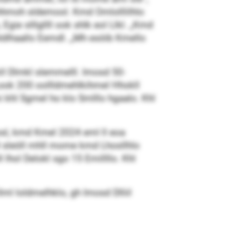
llhhmoh sldemool. Kmd Omlolllilhlo
gie slllgllll ook shlk eol Llkl. „Kmd
l hldlhaallo Eemdl. „Mh esöib Kmello
l Dlmkl slemmelll. Imosd 50-
 Look 200 oollldmehlkihmel Hhokll
 khl Sgmel ho klo Smlllo hgaalo. Khl
osl, kmd Kmel 2024 eml ll eoa
l sleöll mhll mome kmd Lhosllhlo
 lhol Delokl sgo 15 Emillllo. Khl
lml loldmelhklo, gh Imosd Dlliil