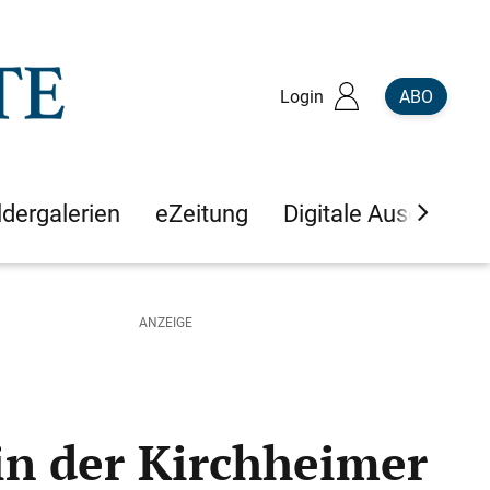
Login
ABO
ldergalerien
eZeitung
Digitale Ausgaben
 in der Kirchheimer