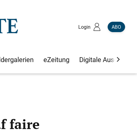
Login
ABO
ldergalerien
eZeitung
Digitale Ausgaben
f faire