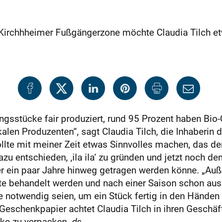
er Kirchhheimer Fußgängerzone möchte Claudia Tilch 
ngsstücke fair produziert, rund 95 Prozent haben Bio-Q
len Produzenten“, sagt Claudia Tilch, die Inhaberin de
llte mit meiner Zeit etwas Sinnvolles machen, das de
zu entschieden, ‚ila ila‘ zu gründen und jetzt noch de
ber ein paar Jahre hinweg getragen werden könne. „Au
 behandelt werden und nach einer Saison schon auss
die notwendig seien, um ein Stück fertig in den Händen
chenkpapier achtet Claudia Tilch in ihren Geschäft
cke zu verpacken.
ds