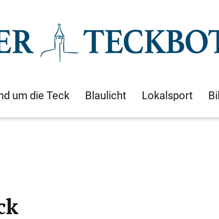
nd um die Teck
Blaulicht
Lokalsport
Bi
ck