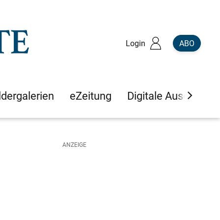
Login
ABO
ldergalerien
eZeitung
Digitale Ausgaben